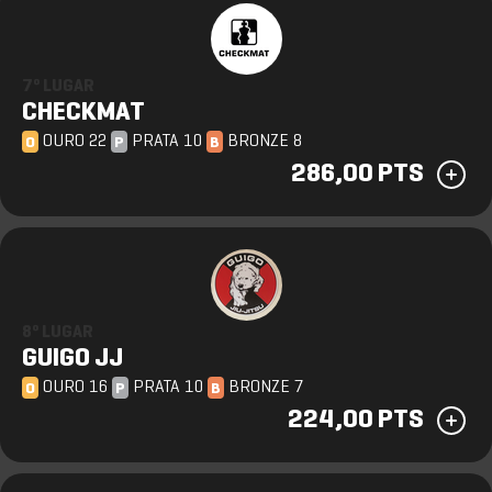
7º LUGAR
CHECKMAT
OURO 22
PRATA 10
BRONZE 8
O
P
B
286,00 PTS
8º LUGAR
GUIGO JJ
OURO 16
PRATA 10
BRONZE 7
O
P
B
224,00 PTS