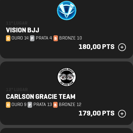
11º LUGAR
VISION BJJ
OURO 14
PRATA 4
BRONZE 10
O
P
B
180,00 PTS
12º LUGAR
CARLSON GRACIE TEAM
OURO 9
PRATA 13
BRONZE 12
O
P
B
179,00 PTS