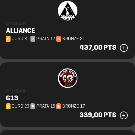
5º LUGAR
ALLIANCE
OURO 31
PRATA 17
BRONZE 21
O
P
B
437,00 PTS
6º LUGAR
G13
OURO 23
PRATA 15
BRONZE 17
O
P
B
339,00 PTS