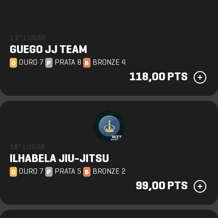
17º LUGAR
GUEGO JJ TEAM
OURO 7
PRATA 8
BRONZE 4
O
P
B
118,00 PTS
18º LUGAR
ILHABELA JIU-JITSU
OURO 7
PRATA 5
BRONZE 2
O
P
B
99,00 PTS