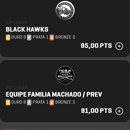
19º LUGAR
BLACK HAWKS
OURO 9
PRATA 1
BRONZE 0
O
P
B
95,00 PTS
20º LUGAR
EQUIPE FAMILIA MACHADO / PREV
OURO 8
PRATA 1
BRONZE 3
O
P
B
91,00 PTS