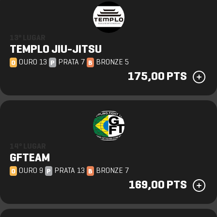
13º LUGAR
TEMPLO JIU-JITSU
OURO 13
PRATA 7
BRONZE 5
O
P
B
175,00 PTS
14º LUGAR
GFTEAM
OURO 9
PRATA 13
BRONZE 7
O
P
B
169,00 PTS