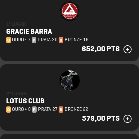
1º LUGAR
GRACIE BARRA
OURO 47
PRATA 30
BRONZE 16
O
P
B
652,00 PTS
2º LUGAR
LOTUS CLUB
OURO 40
PRATA 27
BRONZE 22
O
P
B
579,00 PTS