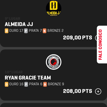
9º LUGAR
ALMEIDA JJ
OURO 17
PRATA 7
BRONZE 2
FALE CONOSCO
O
P
B
209,00 PTS
10º LUGAR
RYAN GRACIE TEAM
OURO 16
PRATA 6
BRONZE 9
O
P
B
208,00 PTS