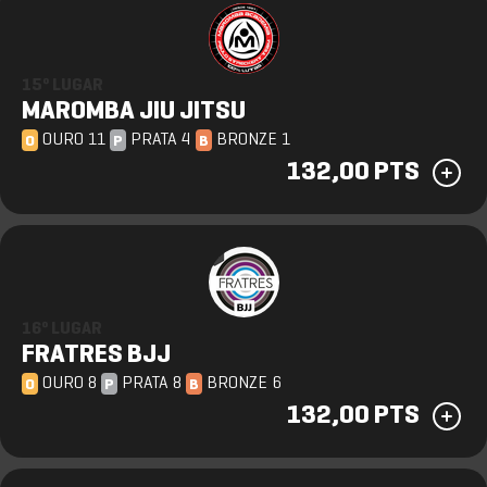
15º LUGAR
MAROMBA JIU JITSU
OURO 11
PRATA 4
BRONZE 1
O
P
B
132,00 PTS
16º LUGAR
FRATRES BJJ
OURO 8
PRATA 8
BRONZE 6
O
P
B
132,00 PTS