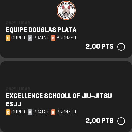
282º LUGAR
EQUIPE DOUGLAS PLATA
OURO 0
PRATA 0
BRONZE 1
O
P
B
2,00 PTS
282º LUGAR
EXCELLENCE SCHOOLL OF JIU-JITSU
ESJJ
OURO 0
PRATA 0
BRONZE 1
O
P
B
2,00 PTS