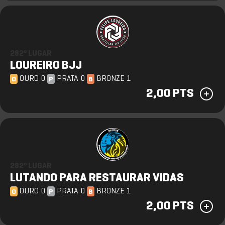
282º LUGAR
LOUREIRO BJJ
OURO 0
PRATA 0
BRONZE 1
O
P
B
2,00 PTS
282º LUGAR
LUTANDO PARA RESTAURAR VIDAS
OURO 0
PRATA 0
BRONZE 1
O
P
B
2,00 PTS