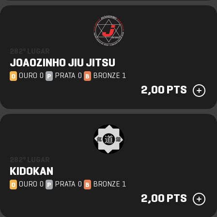
282º LUGAR
JOAOZINHO JIU JITSU
OURO 0
PRATA 0
BRONZE 1
O
P
B
2,00 PTS
282º LUGAR
KIDOKAN
OURO 0
PRATA 0
BRONZE 1
O
P
B
2,00 PTS