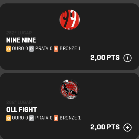
282º LUGAR
NINE NINE
OURO 0
PRATA 0
BRONZE 1
O
P
B
2,00 PTS
282º LUGAR
OLL FIGHT
OURO 0
PRATA 0
BRONZE 1
O
P
B
2,00 PTS