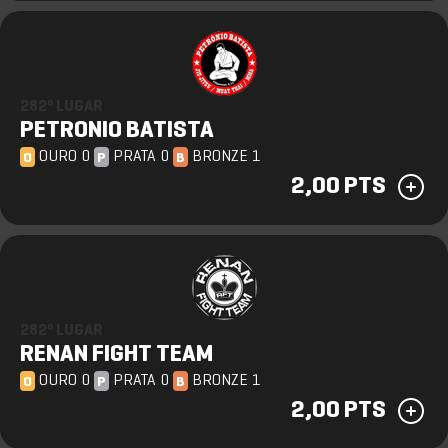
282º LUGAR
PETRONIO BATISTA
OURO 0
PRATA 0
BRONZE 1
O
P
B
2,00 PTS
282º LUGAR
RENAN FIGHT TEAM
OURO 0
PRATA 0
BRONZE 1
O
P
B
2,00 PTS