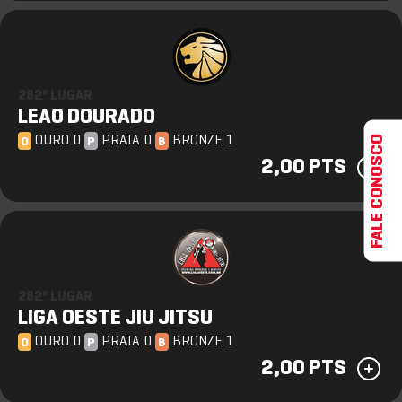
282º LUGAR
LEAO DOURADO
FALE CONOSCO
OURO 0
PRATA 0
BRONZE 1
O
P
B
2,00 PTS
282º LUGAR
LIGA OESTE JIU JITSU
OURO 0
PRATA 0
BRONZE 1
O
P
B
2,00 PTS