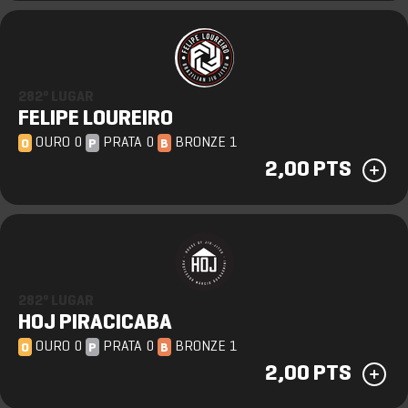
282º LUGAR
FELIPE LOUREIRO
OURO 0
PRATA 0
BRONZE 1
O
P
B
2,00 PTS
282º LUGAR
HOJ PIRACICABA
OURO 0
PRATA 0
BRONZE 1
O
P
B
2,00 PTS