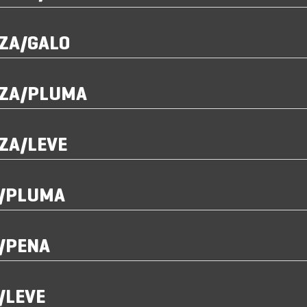
ZA/GALO
NZA/PLUMA
ZA/LEVE
A/PLUMA
/PENA
/LEVE