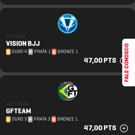
9º LUGAR
VISION BJJ
FALE CONOSCO
OURO 4
PRATA 1
BRONZE 1
O
P
B
47,00 PTS
10º LUGAR
GFTEAM
OURO 3
PRATA 3
BRONZE 1
O
P
B
47,00 PTS