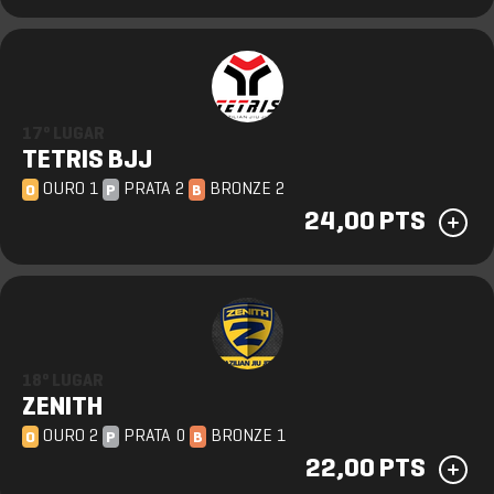
17º LUGAR
TETRIS BJJ
OURO 1
PRATA 2
BRONZE 2
O
P
B
24,00 PTS
18º LUGAR
ZENITH
OURO 2
PRATA 0
BRONZE 1
O
P
B
22,00 PTS