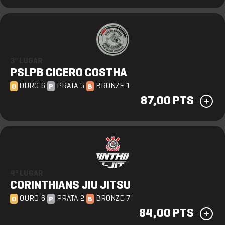
3º LUGAR
PSLPB CICERO COSTHA
OURO 6
PRATA 5
BRONZE 1
O
P
B
87,00 PTS
4º LUGAR
CORINTHIANS JIU JITSU
OURO 6
PRATA 2
BRONZE 7
O
P
B
84,00 PTS