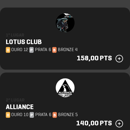
1º LUGAR
LOTUS CLUB
OURO 12
PRATA 6
BRONZE 4
O
P
B
158,00 PTS
2º LUGAR
ALLIANCE
OURO 10
PRATA 6
BRONZE 5
O
P
B
140,00 PTS