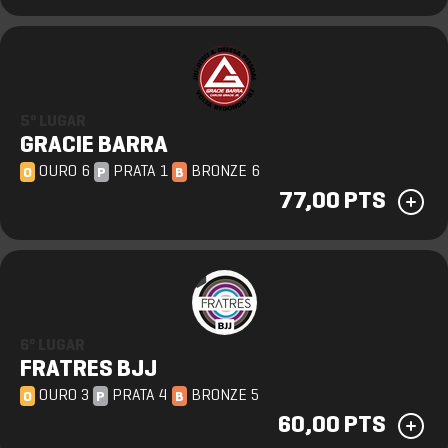
5º LUGAR
GRACIE BARRA
OURO 6
PRATA 1
BRONZE 6
O
P
B
77,00 PTS
6º LUGAR
FRATRES BJJ
OURO 3
PRATA 4
BRONZE 5
O
P
B
60,00 PTS