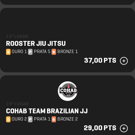
13º LUGAR
ROOSTER JIU JITSU
OURO 1
PRATA 5
BRONZE 1
O
P
B
37,00 PTS
14º LUGAR
COHAB TEAM BRAZILIAN JJ
OURO 2
PRATA 1
BRONZE 2
O
P
B
29,00 PTS