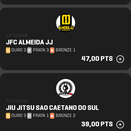
10º LUGAR
JFC ALMEIDA JJ
OURO 3
PRATA 3
BRONZE 1
O
P
B
47,00 PTS
12º LUGAR
JIU JITSU SAO CAETANO DO SUL
OURO 3
PRATA 1
BRONZE 2
O
P
B
39,00 PTS