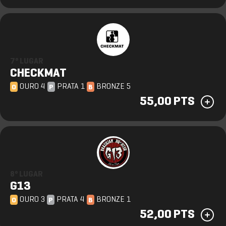
7º LUGAR
CHECKMAT
OURO 4
PRATA 1
BRONZE 5
O
P
B
55,00 PTS
8º LUGAR
G13
OURO 3
PRATA 4
BRONZE 1
O
P
B
52,00 PTS