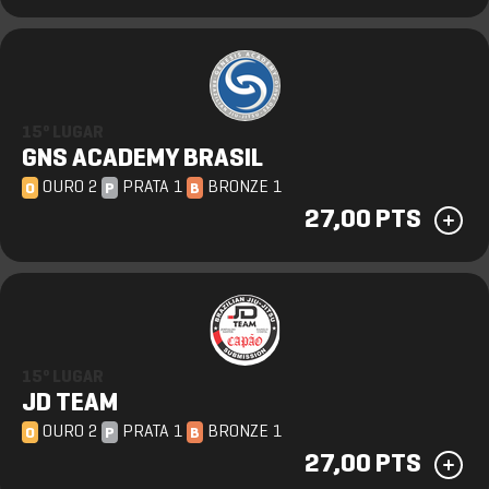
15º LUGAR
GNS ACADEMY BRASIL
OURO 2
PRATA 1
BRONZE 1
O
P
B
27,00 PTS
15º LUGAR
JD TEAM
OURO 2
PRATA 1
BRONZE 1
O
P
B
27,00 PTS