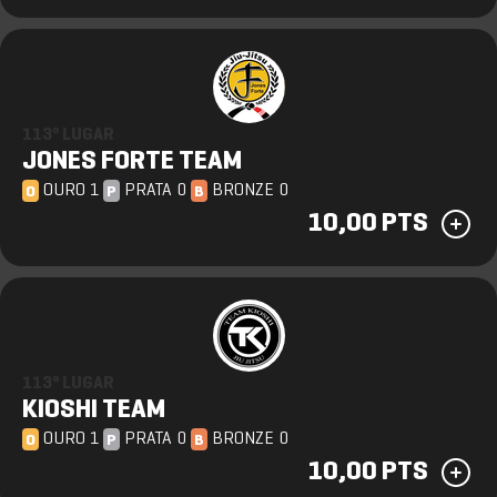
113º LUGAR
JONES FORTE TEAM
OURO 1
PRATA 0
BRONZE 0
O
P
B
10,00 PTS
113º LUGAR
KIOSHI TEAM
OURO 1
PRATA 0
BRONZE 0
O
P
B
10,00 PTS