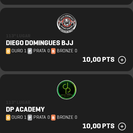
113º LUGAR
DIEGO DOMINGUES BJJ
OURO 1
PRATA 0
BRONZE 0
O
P
B
10,00 PTS
113º LUGAR
DP ACADEMY
OURO 1
PRATA 0
BRONZE 0
O
P
B
10,00 PTS