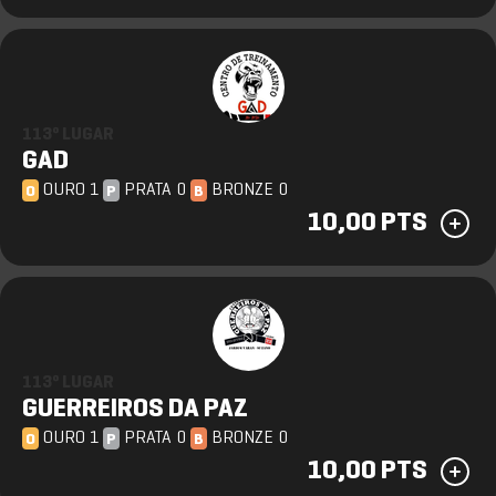
113º LUGAR
GAD
OURO 1
PRATA 0
BRONZE 0
O
P
B
10,00 PTS
113º LUGAR
GUERREIROS DA PAZ
OURO 1
PRATA 0
BRONZE 0
O
P
B
10,00 PTS