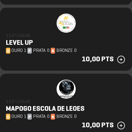
113º LUGAR
LEVEL UP
OURO 1
PRATA 0
BRONZE 0
O
P
B
10,00 PTS
113º LUGAR
MAPOGO ESCOLA DE LEOES
OURO 1
PRATA 0
BRONZE 0
O
P
B
10,00 PTS