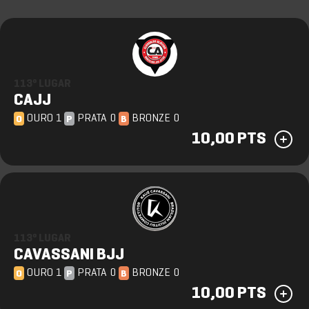
113º LUGAR
CAJJ
OURO 1
PRATA 0
BRONZE 0
O
P
B
10,00 PTS
113º LUGAR
CAVASSANI BJJ
OURO 1
PRATA 0
BRONZE 0
O
P
B
10,00 PTS