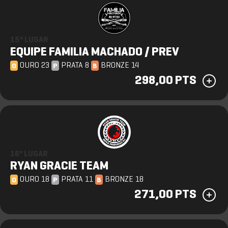
15º LUGAR
EQUIPE FAMILIA MACHADO / PREV
OURO 23
PRATA 8
BRONZE 14
O
P
B
298,00 PTS
16º LUGAR
RYAN GRACIE TEAM
OURO 18
PRATA 11
BRONZE 18
O
P
B
271,00 PTS