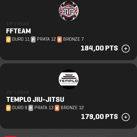
19º LUGAR
FFTEAM
OURO 11
PRATA 12
BRONZE 7
O
P
B
184,00 PTS
20º LUGAR
TEMPLO JIU-JITSU
OURO 9
PRATA 13
BRONZE 12
O
P
B
179,00 PTS