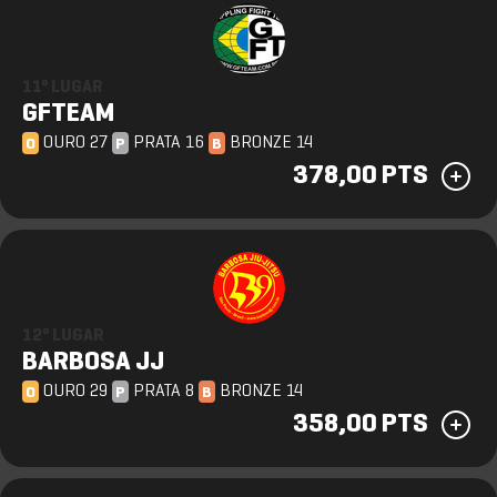
11º LUGAR
GFTEAM
OURO 27
PRATA 16
BRONZE 14
O
P
B
378,00 PTS
12º LUGAR
BARBOSA JJ
OURO 29
PRATA 8
BRONZE 14
O
P
B
358,00 PTS