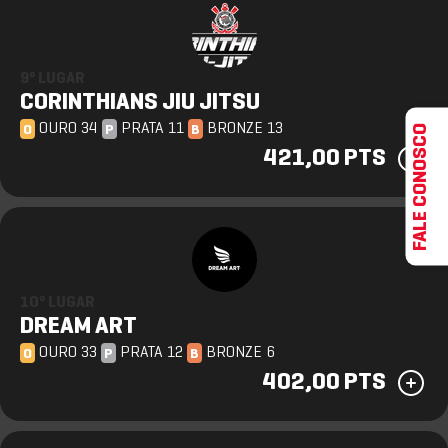
9º LUGAR
CORINTHIANS JIU JITSU
OURO 34
PRATA 11
BRONZE 13
FALE CONOSCO
O
P
B
421,00 PTS
10º LUGAR
DREAM ART
OURO 33
PRATA 12
BRONZE 6
O
P
B
402,00 PTS