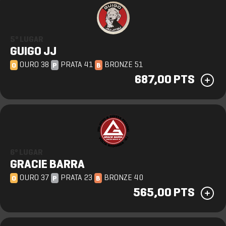
5º LUGAR
GUIGO JJ
OURO 38
PRATA 41
BRONZE 51
O
P
B
687,00 PTS
6º LUGAR
GRACIE BARRA
OURO 37
PRATA 23
BRONZE 40
O
P
B
565,00 PTS