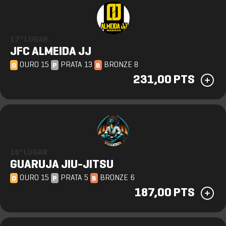
17º LUGAR
JFC ALMEIDA JJ
OURO 15
PRATA 13
BRONZE 8
O
P
B
231,00 PTS
18º LUGAR
GUARUJA JIU-JITSU
OURO 15
PRATA 5
BRONZE 6
O
P
B
187,00 PTS