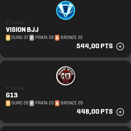
7º LUGAR
VISION BJJ
OURO 37
PRATA 26
BRONZE 22
O
P
B
544,00 PTS
8º LUGAR
G13
OURO 29
PRATA 20
BRONZE 29
O
P
B
448,00 PTS