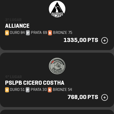
3º LUGAR
ALLIANCE
OURO 84
PRATA 69
BRONZE 75
O
P
B
1335,00 PTS
4º LUGAR
PSLPB CICERO COSTHA
OURO 51
PRATA 30
BRONZE 54
O
P
B
768,00 PTS