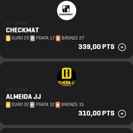
13º LUGAR
CHECKMAT
OURO 20
PRATA 17
BRONZE 27
O
P
B
339,00 PTS
14º LUGAR
ALMEIDA JJ
OURO 22
PRATA 12
BRONZE 15
O
P
B
310,00 PTS