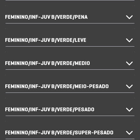
FEMININO/INF-JUV B/VERDE/PENA
FEMININO/INF-JUV B/VERDE/LEVE
FEMININO/INF-JUV B/VERDE/MEDIO
FEMININO/INF-JUV B/VERDE/MEIO-PESADO
FEMININO/INF-JUV B/VERDE/PESADO
FEMININO/INF-JUV B/VERDE/SUPER-PESADO