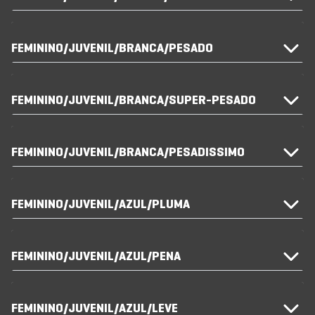
FEMININO/JUVENIL/BRANCA/PESADO
FEMININO/JUVENIL/BRANCA/SUPER-PESADO
FEMININO/JUVENIL/BRANCA/PESADISSIMO
FEMININO/JUVENIL/AZUL/PLUMA
FEMININO/JUVENIL/AZUL/PENA
FEMININO/JUVENIL/AZUL/LEVE