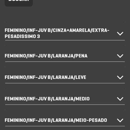
FEMININO/INF-JUV B/CINZA+AMARELA/EXTRA-
PESADISSIMO 3
FEMININO/INF-JUV B/LARANJA/PENA
FEMININO/INF-JUV B/LARANJA/LEVE
FEMININO/INF-JUV B/LARANJA/MEDIO
FEMININO/INF-JUV B/LARANJA/MEIO-PESADO