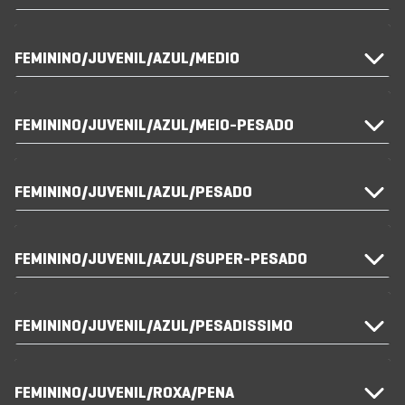
FEMININO/JUVENIL/AZUL/MEDIO
FEMININO/JUVENIL/AZUL/MEIO-PESADO
FEMININO/JUVENIL/AZUL/PESADO
FEMININO/JUVENIL/AZUL/SUPER-PESADO
FEMININO/JUVENIL/AZUL/PESADISSIMO
FEMININO/JUVENIL/ROXA/PENA