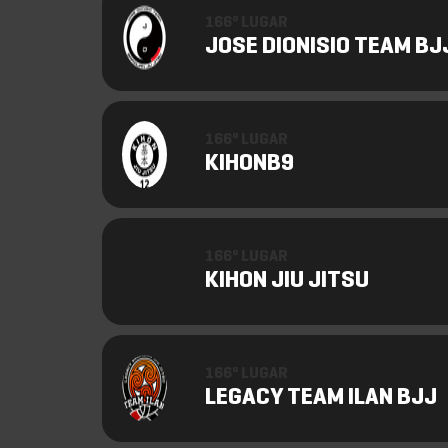
166º LUGAR
JOSE DIONISIO TEAM BJ
166º LUGAR
KIHONB9
166º LUGAR
KIHON JIU JITSU
166º LUGAR
LEGACY TEAM ILAN BJJ