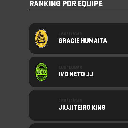
RANKING POR EQUIPE
166º LUGAR
GRACIE HUMAITA
166º LUGAR
IVO NETO JJ
166º LUGAR
JIUJITEIRO KING