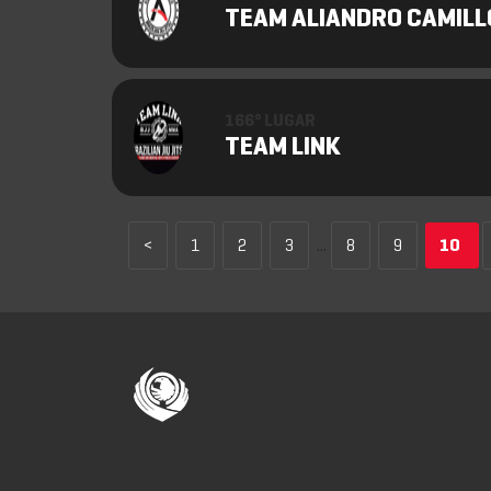
TEAM ALIANDRO CAMILL
166º LUGAR
TEAM LINK
<
1
2
3
...
8
9
10