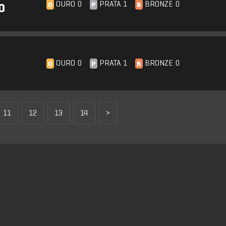
OURO 0
PRATA 1
BRONZE 0
O
P
B
O
OURO 0
PRATA 1
BRONZE 0
O
P
B
11
12
13
14
>