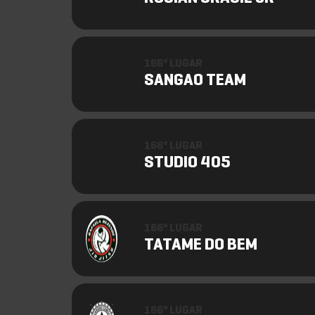
166º LUGAR
SANGAO TEAM
166º LUGAR
STUDIO 405
166º LUGAR
TATAME DO BEM
166º LUGAR