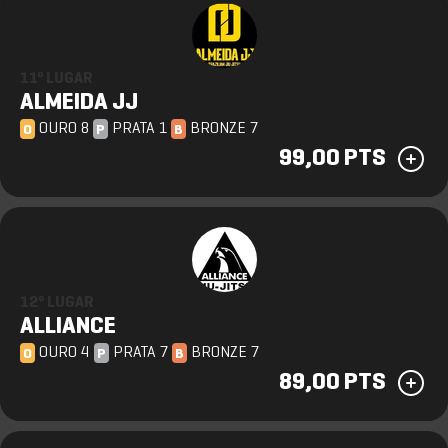
11º LUGAR
ALMEIDA JJ
OURO 8
PRATA 1
BRONZE 7
O
P
B
99,00 PTS
12º LUGAR
ALLIANCE
OURO 4
PRATA 7
BRONZE 7
O
P
B
89,00 PTS