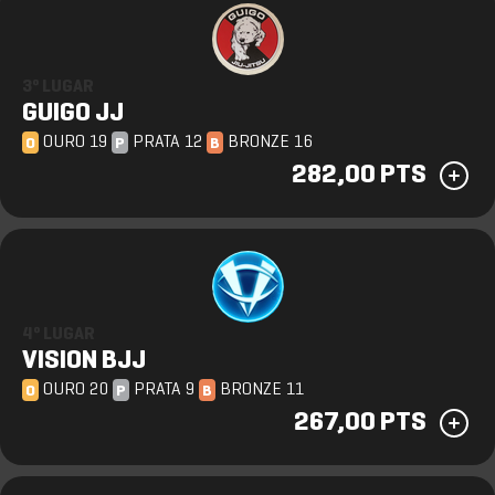
3º LUGAR
GUIGO JJ
OURO 19
PRATA 12
BRONZE 16
O
P
B
282,00 PTS
4º LUGAR
VISION BJJ
OURO 20
PRATA 9
BRONZE 11
O
P
B
267,00 PTS