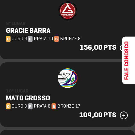
9º LUGAR
GRACIE BARRA
OURO 9
PRATA 10
BRONZE 8
O
P
B
FALE CONOSCO
156,00 PTS
10º LUGAR
MATO GROSSO
OURO 3
PRATA 8
BRONZE 17
O
P
B
104,00 PTS