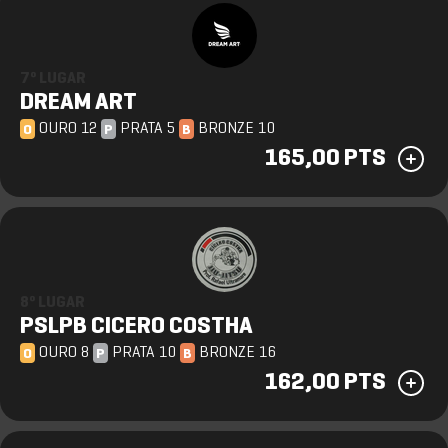
7º LUGAR
DREAM ART
OURO 12
PRATA 5
BRONZE 10
O
P
B
165,00 PTS
8º LUGAR
PSLPB CICERO COSTHA
OURO 8
PRATA 10
BRONZE 16
O
P
B
162,00 PTS