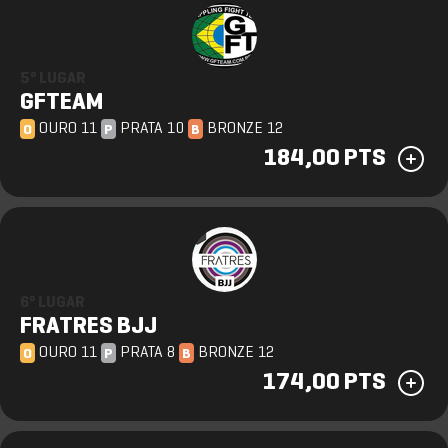
5º LUGAR
GFTEAM
OURO 11
PRATA 10
BRONZE 12
O
P
B
184,00 PTS
6º LUGAR
FRATRES BJJ
OURO 11
PRATA 8
BRONZE 12
O
P
B
174,00 PTS