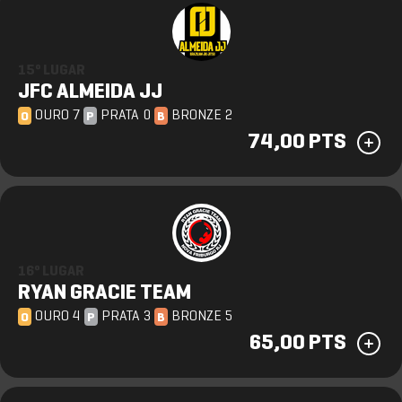
15º LUGAR
JFC ALMEIDA JJ
OURO 7
PRATA 0
BRONZE 2
O
P
B
74,00 PTS
16º LUGAR
RYAN GRACIE TEAM
OURO 4
PRATA 3
BRONZE 5
O
P
B
65,00 PTS