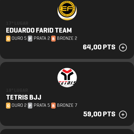
17º LUGAR
EDUARDO FARID TEAM
OURO 5
PRATA 2
BRONZE 2
O
P
B
64,00 PTS
18º LUGAR
TETRIS BJJ
OURO 2
PRATA 5
BRONZE 7
O
P
B
59,00 PTS