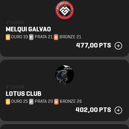
1º LUGAR
MELQUI GALVAO
OURO 33
PRATA 21
BRONZE 21
O
P
B
477,00 PTS
2º LUGAR
LOTUS CLUB
OURO 25
PRATA 20
BRONZE 26
O
P
B
402,00 PTS