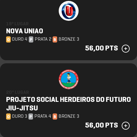
19º LUGAR
NOVA UNIAO
OURO 4
PRATA 2
BRONZE 3
O
P
B
56,00 PTS
20º LUGAR
PROJETO SOCIAL HERDEIROS DO FUTURO
JIU-JITSU
OURO 3
PRATA 4
BRONZE 3
O
P
B
56,00 PTS