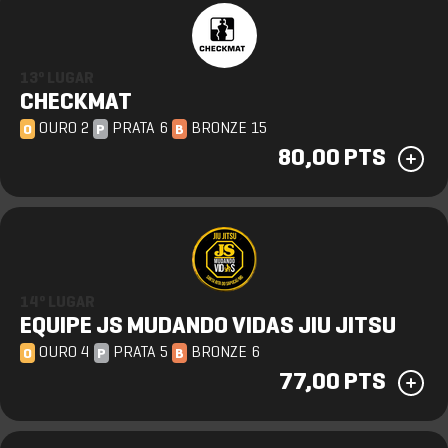
13º LUGAR
CHECKMAT
OURO 2
PRATA 6
BRONZE 15
O
P
B
80,00 PTS
14º LUGAR
EQUIPE JS MUDANDO VIDAS JIU JITSU
OURO 4
PRATA 5
BRONZE 6
O
P
B
77,00 PTS