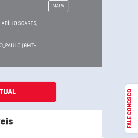
MAPA
 ABÍLIO SOARES,
O_PAULO (GMT-
ATUAL
FALE CONOSCO
eis