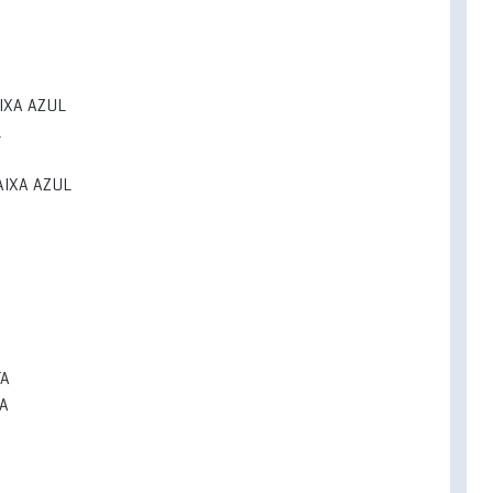
AIXA AZUL
L
AIXA AZUL
TA
TA