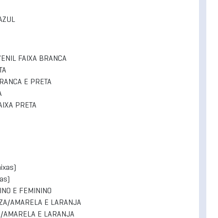
 AZUL
UVENIL FAIXA BRANCA
TA
 BRANCA E PRETA
A
FAIXA PRETA
ixas)
as)
INO E FEMININO
INZA/AMARELA E LARANJA
NZA/AMARELA E LARANJA