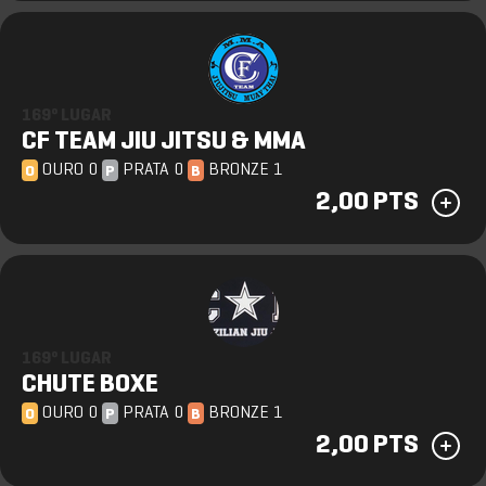
169º LUGAR
CF TEAM JIU JITSU & MMA
OURO 0
PRATA 0
BRONZE 1
O
P
B
2,00 PTS
169º LUGAR
CHUTE BOXE
OURO 0
PRATA 0
BRONZE 1
O
P
B
2,00 PTS