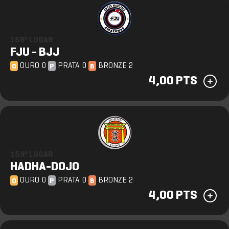
159º LUGAR
FJU - BJJ
OURO 0
PRATA 0
BRONZE 2
O
P
B
4,00 PTS
159º LUGAR
HADHA-DOJO
OURO 0
PRATA 0
BRONZE 2
O
P
B
4,00 PTS