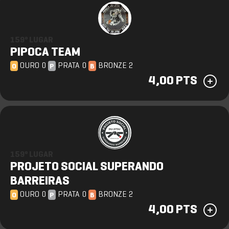
159º LUGAR
PIPOCA TEAM
OURO 0
PRATA 0
BRONZE 2
O
P
B
4,00 PTS
159º LUGAR
PROJETO SOCIAL SUPERANDO
BARREIRAS
OURO 0
PRATA 0
BRONZE 2
O
P
B
4,00 PTS