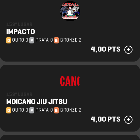
159º LUGAR
IMPACTO
OURO 0
PRATA 0
BRONZE 2
O
P
B
4,00 PTS
159º LUGAR
MOICANO JIU JITSU
OURO 0
PRATA 0
BRONZE 2
O
P
B
4,00 PTS