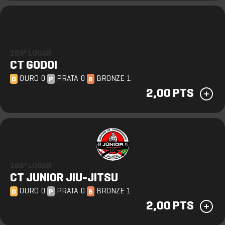
169º LUGAR
CT GODOI
OURO 0
PRATA 0
BRONZE 1
O
P
B
2,00 PTS
169º LUGAR
CT JUNIOR JIU-JITSU
OURO 0
PRATA 0
BRONZE 1
O
P
B
2,00 PTS