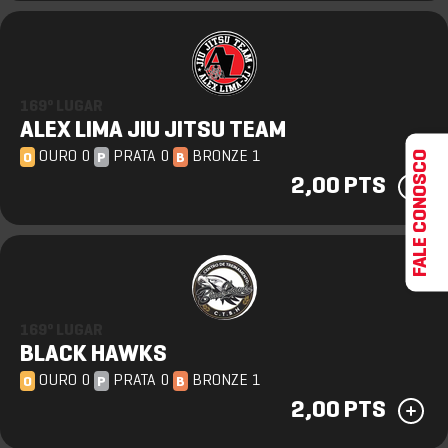
169º LUGAR
ALEX LIMA JIU JITSU TEAM
FALE CONOSCO
OURO 0
PRATA 0
BRONZE 1
O
P
B
2,00 PTS
169º LUGAR
BLACK HAWKS
OURO 0
PRATA 0
BRONZE 1
O
P
B
2,00 PTS