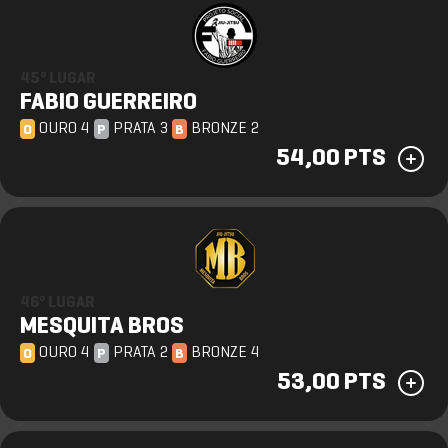
45º LUGAR
FABIO GUERREIRO
OURO 4
PRATA 3
BRONZE 2
O
P
B
54,00 PTS
46º LUGAR
MESQUITA BROS
OURO 4
PRATA 2
BRONZE 4
O
P
B
53,00 PTS