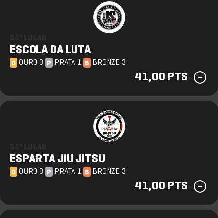
55º LUGAR
ESCOLA DA LUTA
OURO 3
PRATA 1
BRONZE 3
O
P
B
41,00 PTS
55º LUGAR
ESPARTA JIU JITSU
OURO 3
PRATA 1
BRONZE 3
O
P
B
41,00 PTS