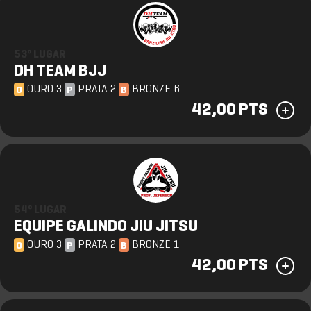
53º LUGAR
DH TEAM BJJ
OURO 3
PRATA 2
BRONZE 6
O
P
B
42,00 PTS
54º LUGAR
EQUIPE GALINDO JIU JITSU
OURO 3
PRATA 2
BRONZE 1
O
P
B
42,00 PTS