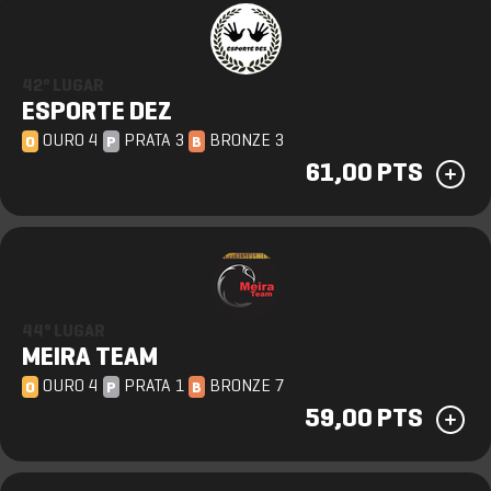
42º LUGAR
ESPORTE DEZ
OURO 4
PRATA 3
BRONZE 3
O
P
B
61,00 PTS
44º LUGAR
MEIRA TEAM
OURO 4
PRATA 1
BRONZE 7
O
P
B
59,00 PTS