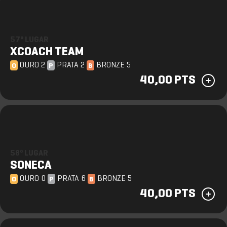
57º LUGAR
XCOACH TEAM
OURO 2
PRATA 2
BRONZE 5
O
P
B
40,00 PTS
58º LUGAR
SONECA
OURO 0
PRATA 6
BRONZE 5
O
P
B
40,00 PTS