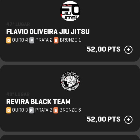
47º LUGAR
FLAVIO OLIVEIRA JIU JITSU
OURO 4
PRATA 2
BRONZE 1
O
P
B
52,00 PTS
48º LUGAR
REVIRA BLACK TEAM
OURO 3
PRATA 2
BRONZE 6
O
P
B
52,00 PTS