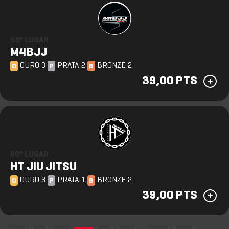
59º LUGAR
M4BJJ
OURO 3
PRATA 2
BRONZE 2
O
P
B
39,00 PTS
60º LUGAR
HT JIU JITSU
OURO 3
PRATA 1
BRONZE 2
O
P
B
39,00 PTS