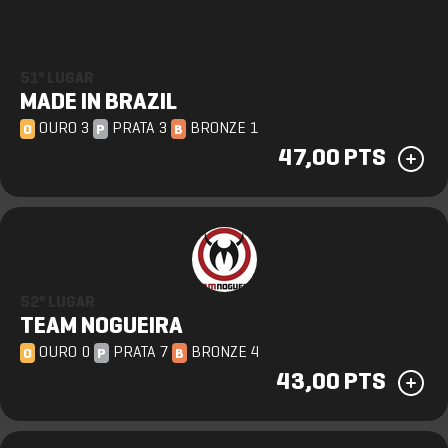
51º LUGAR
MADE IN BRAZIL
OURO 3
PRATA 3
BRONZE 1
O
P
B
47,00 PTS
52º LUGAR
TEAM NOGUEIRA
OURO 0
PRATA 7
BRONZE 4
O
P
B
43,00 PTS