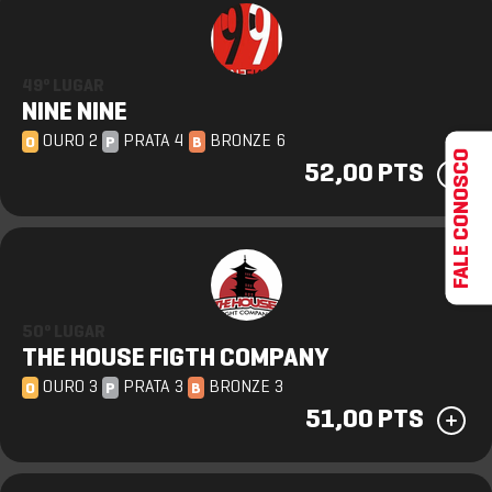
49º LUGAR
NINE NINE
OURO 2
PRATA 4
BRONZE 6
O
P
B
FALE CONOSCO
52,00 PTS
50º LUGAR
THE HOUSE FIGTH COMPANY
OURO 3
PRATA 3
BRONZE 3
O
P
B
51,00 PTS