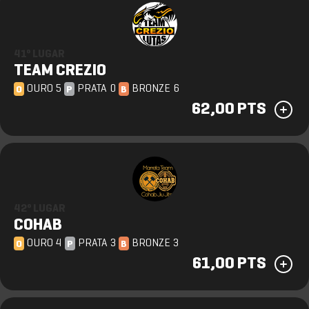
41º LUGAR
TEAM CREZIO
OURO 5
PRATA 0
BRONZE 6
O
P
B
62,00 PTS
42º LUGAR
COHAB
OURO 4
PRATA 3
BRONZE 3
O
P
B
61,00 PTS