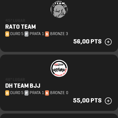
45º LUGAR
RATO TEAM
OURO 5
PRATA 1
BRONZE 3
O
P
B
56,00 PTS
46º LUGAR
DH TEAM BJJ
OURO 5
PRATA 1
BRONZE 0
O
P
B
55,00 PTS