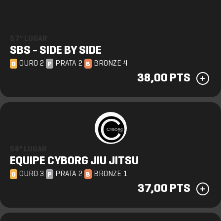
57º LUGAR
SBS - SIDE BY SIDE
OURO 2
PRATA 2
BRONZE 4
O
P
B
38,00 PTS
58º LUGAR
EQUIPE CYBORG JIU JITSU
OURO 3
PRATA 2
BRONZE 1
O
P
B
37,00 PTS