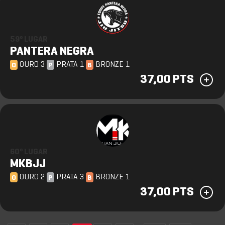
59º LUGAR
PANTERA NEGRA
OURO 3
PRATA 1
BRONZE 1
O
P
B
37,00 PTS
60º LUGAR
MKBJJ
OURO 2
PRATA 3
BRONZE 1
O
P
B
37,00 PTS