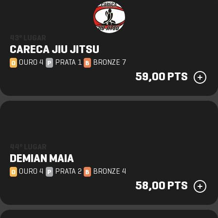
43º LUGAR
CARECA JIU JITSU
OURO 4
PRATA 1
BRONZE 7
O
P
B
59,00 PTS
44º LUGAR
DEMIAN MAIA
OURO 4
PRATA 2
BRONZE 4
O
P
B
58,00 PTS