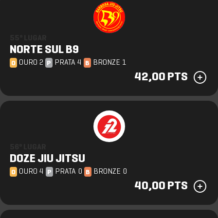
55º LUGAR
NORTE SUL B9
OURO 2
PRATA 4
BRONZE 1
O
P
B
42,00 PTS
56º LUGAR
DOZE JIU JITSU
OURO 4
PRATA 0
BRONZE 0
O
P
B
40,00 PTS