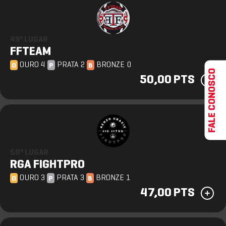
49º LUGAR
FFTEAM
OURO 4
PRATA 2
BRONZE 0
O
P
B
FALE CONOSCO
50,00 PTS
50º LUGAR
RGA FIGHTPRO
OURO 3
PRATA 3
BRONZE 1
O
P
B
47,00 PTS