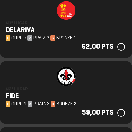
41º LUGAR
DELARIVA
OURO 5
PRATA 2
BRONZE 1
O
P
B
62,00 PTS
42º LUGAR
FIDE
OURO 4
PRATA 3
BRONZE 2
O
P
B
59,00 PTS