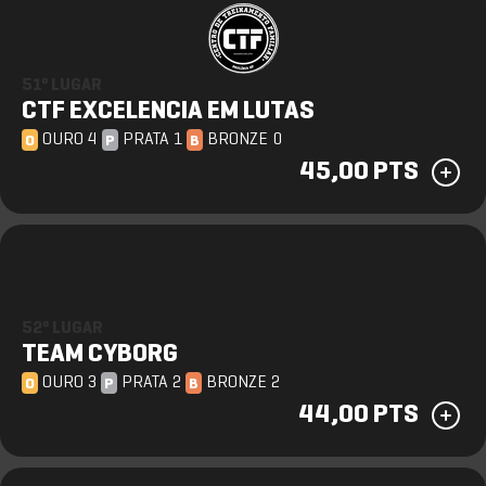
51º LUGAR
CTF EXCELENCIA EM LUTAS
OURO 4
PRATA 1
BRONZE 0
O
P
B
45,00 PTS
52º LUGAR
TEAM CYBORG
OURO 3
PRATA 2
BRONZE 2
O
P
B
44,00 PTS