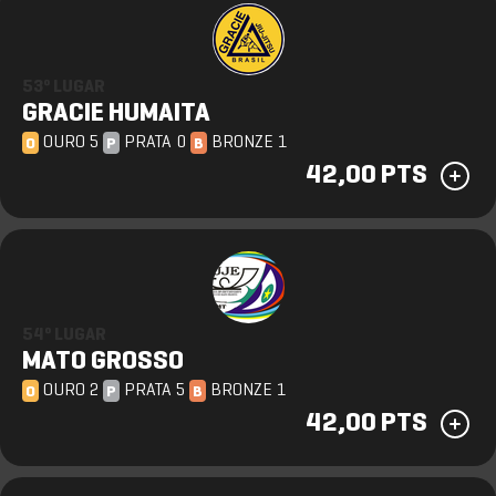
53º LUGAR
GRACIE HUMAITA
OURO 5
PRATA 0
BRONZE 1
O
P
B
42,00 PTS
54º LUGAR
MATO GROSSO
OURO 2
PRATA 5
BRONZE 1
O
P
B
42,00 PTS