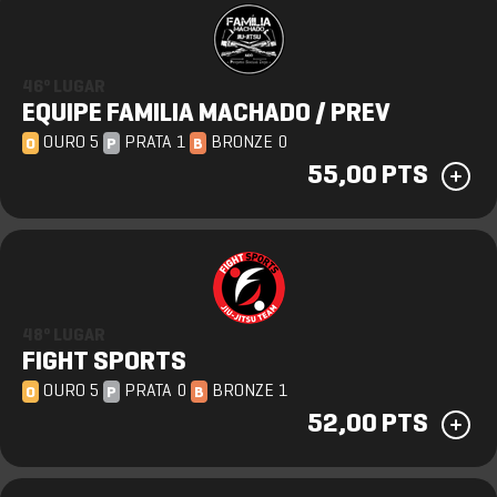
46º LUGAR
EQUIPE FAMILIA MACHADO / PREV
OURO 5
PRATA 1
BRONZE 0
O
P
B
55,00 PTS
48º LUGAR
FIGHT SPORTS
OURO 5
PRATA 0
BRONZE 1
O
P
B
52,00 PTS