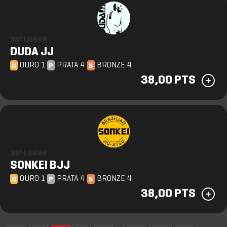
39º LUGAR
DUDA JJ
OURO 1
PRATA 4
BRONZE 4
O
P
B
38,00 PTS
39º LUGAR
SONKEI BJJ
OURO 1
PRATA 4
BRONZE 4
O
P
B
38,00 PTS