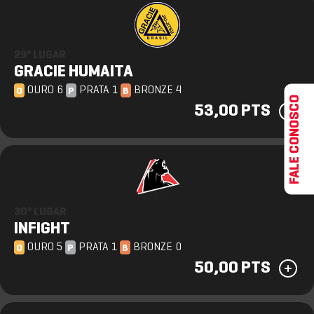
29º LUGAR
GRACIE HUMAITA
OURO 6
PRATA 1
BRONZE 4
O
P
B
FALE CONOSCO
53,00 PTS
30º LUGAR
INFIGHT
OURO 5
PRATA 1
BRONZE 0
O
P
B
50,00 PTS