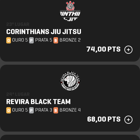
23º LUGAR
CORINTHIANS JIU JITSU
OURO 5
PRATA 5
BRONZE 2
O
P
B
74,00 PTS
24º LUGAR
REVIRA BLACK TEAM
OURO 5
PRATA 3
BRONZE 4
O
P
B
68,00 PTS