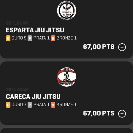
25º LUGAR
ESPARTA JIU JITSU
OURO 9
PRATA 1
BRONZE 1
O
P
B
67,00 PTS
26º LUGAR
CARECA JIU JITSU
OURO 7
PRATA 1
BRONZE 1
O
P
B
67,00 PTS