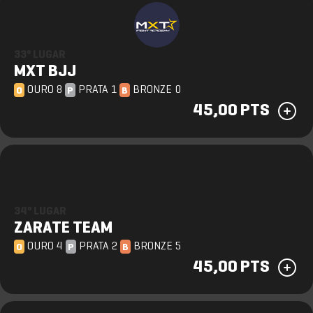
33º LUGAR
MXT BJJ
OURO 8
PRATA 1
BRONZE 0
O
P
B
45,00 PTS
34º LUGAR
ZARATE TEAM
OURO 4
PRATA 2
BRONZE 5
O
P
B
45,00 PTS