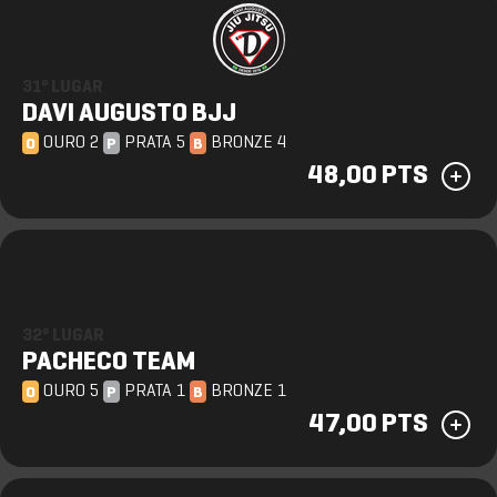
31º LUGAR
DAVI AUGUSTO BJJ
OURO 2
PRATA 5
BRONZE 4
O
P
B
48,00 PTS
32º LUGAR
PACHECO TEAM
OURO 5
PRATA 1
BRONZE 1
O
P
B
47,00 PTS