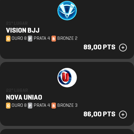
21º LUGAR
VISION BJJ
OURO 8
PRATA 4
BRONZE 2
O
P
B
89,00 PTS
22º LUGAR
NOVA UNIAO
OURO 8
PRATA 4
BRONZE 3
O
P
B
86,00 PTS