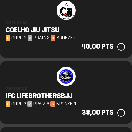
37º LUGAR
COELHO JIU JITSU
OURO 4
PRATA 2
BRONZE 0
O
P
B
40,00 PTS
38º LUGAR
IFC LIFEBROTHERSBJJ
OURO 2
PRATA 3
BRONZE 4
O
P
B
38,00 PTS