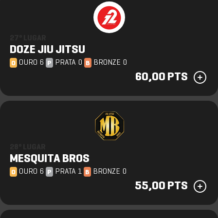
27º LUGAR
DOZE JIU JITSU
OURO 6
PRATA 0
BRONZE 0
O
P
B
60,00 PTS
28º LUGAR
MESQUITA BROS
OURO 6
PRATA 1
BRONZE 0
O
P
B
55,00 PTS