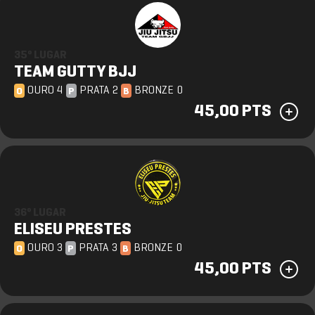
35º LUGAR
TEAM GUTTY BJJ
OURO 4
PRATA 2
BRONZE 0
O
P
B
45,00 PTS
36º LUGAR
ELISEU PRESTES
OURO 3
PRATA 3
BRONZE 0
O
P
B
45,00 PTS