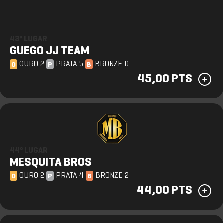
43º LUGAR
GUEGO JJ TEAM
OURO 2
PRATA 5
BRONZE 0
O
P
B
45,00 PTS
44º LUGAR
MESQUITA BROS
OURO 2
PRATA 4
BRONZE 2
O
P
B
44,00 PTS