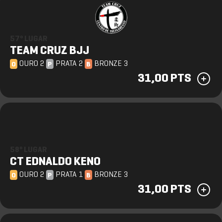
57º LUGAR
TEAM CRUZ BJJ
OURO 2
PRATA 2
BRONZE 3
O
P
B
31,00 PTS
58º LUGAR
CT EDNALDO KENO
OURO 2
PRATA 1
BRONZE 3
O
P
B
31,00 PTS