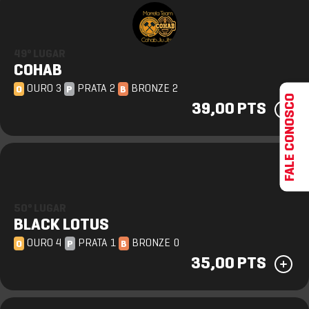
49º LUGAR
COHAB
OURO 3
PRATA 2
BRONZE 2
O
P
B
FALE CONOSCO
39,00 PTS
50º LUGAR
BLACK LOTUS
OURO 4
PRATA 1
BRONZE 0
O
P
B
35,00 PTS