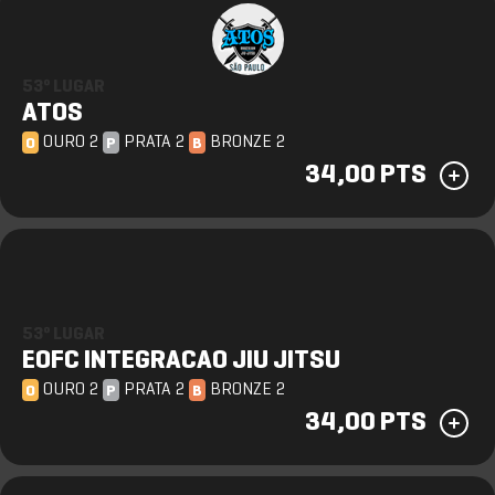
53º LUGAR
ATOS
OURO 2
PRATA 2
BRONZE 2
O
P
B
34,00 PTS
53º LUGAR
EOFC INTEGRACAO JIU JITSU
OURO 2
PRATA 2
BRONZE 2
O
P
B
34,00 PTS