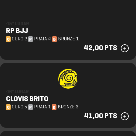
45º LUGAR
RP BJJ
OURO 2
PRATA 4
BRONZE 1
O
P
B
42,00 PTS
46º LUGAR
CLOVIS BRITO
OURO 5
PRATA 1
BRONZE 3
O
P
B
41,00 PTS