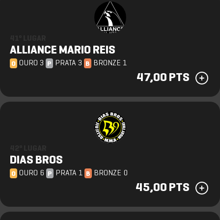
41º LUGAR
ALLIANCE MARIO REIS
OURO 3
PRATA 3
BRONZE 1
O
P
B
47,00 PTS
42º LUGAR
DIAS BROS
OURO 6
PRATA 1
BRONZE 0
O
P
B
45,00 PTS