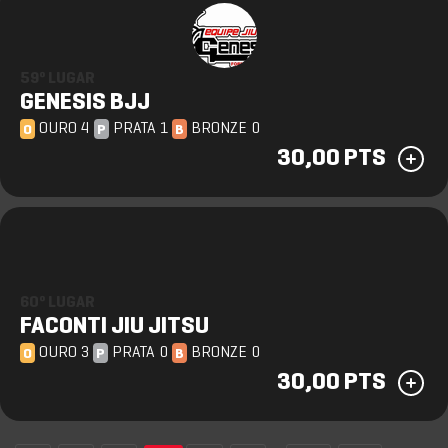
59º LUGAR
GENESIS BJJ
OURO 4
PRATA 1
BRONZE 0
O
P
B
30,00 PTS
60º LUGAR
FACONTI JIU JITSU
OURO 3
PRATA 0
BRONZE 0
O
P
B
30,00 PTS