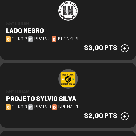
55º LUGAR
LADO NEGRO
OURO 2
PRATA 3
BRONZE 4
O
P
B
33,00 PTS
56º LUGAR
PROJETO SYLVIO SILVA
OURO 3
PRATA 0
BRONZE 1
O
P
B
32,00 PTS