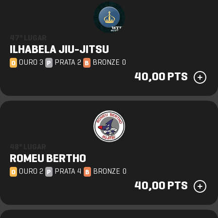
47º LUGAR
ILHABELA JIU-JITSU
OURO 3
PRATA 2
BRONZE 0
O
P
B
40,00 PTS
48º LUGAR
ROMEU BERTHO
OURO 2
PRATA 4
BRONZE 0
O
P
B
40,00 PTS