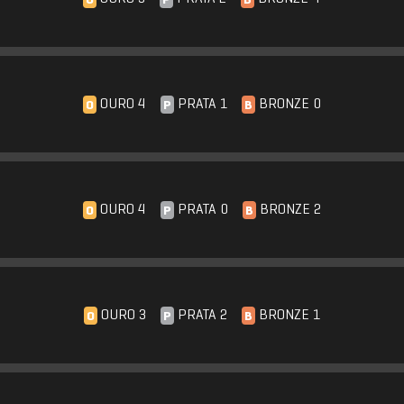
O
P
B
OURO 4
PRATA 1
BRONZE 0
O
P
B
OURO 4
PRATA 0
BRONZE 2
O
P
B
OURO 3
PRATA 2
BRONZE 1
O
P
B