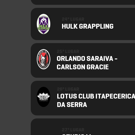
24º LUGAR
HULK GRAPPLING
25º LUGAR
ORLANDO SARAIVA -
CARLSON GRACIE
26º LUGAR
LOTUS CLUB ITAPECERIC
DA SERRA
27º LUGAR