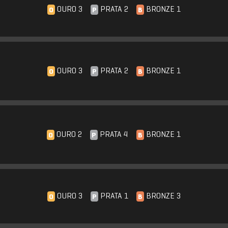
OURO 3
PRATA 2
BRONZE 1
O
P
B
OURO 3
PRATA 2
BRONZE 1
O
P
B
OURO 2
PRATA 4
BRONZE 1
O
P
B
OURO 3
PRATA 1
BRONZE 3
O
P
B