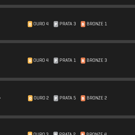
OURO 4
PRATA 3
BRONZE 1
O
P
B
OURO 4
PRATA 1
BRONZE 3
O
P
B
A
OURO 2
PRATA 5
BRONZE 2
O
P
B
OURO 3
PRATA 2
BRONZE 4