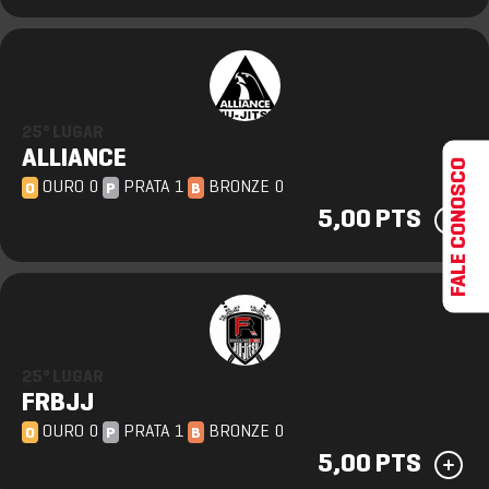
25º LUGAR
ALLIANCE
FALE CONOSCO
OURO 0
PRATA 1
BRONZE 0
O
P
B
5,00 PTS
25º LUGAR
FRBJJ
OURO 0
PRATA 1
BRONZE 0
O
P
B
5,00 PTS