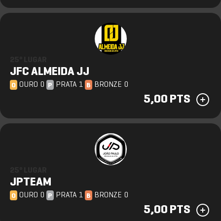
25º LUGAR
JFC ALMEIDA JJ
OURO 0
PRATA 1
BRONZE 0
O
P
B
5,00 PTS
25º LUGAR
JPTEAM
OURO 0
PRATA 1
BRONZE 0
O
P
B
5,00 PTS