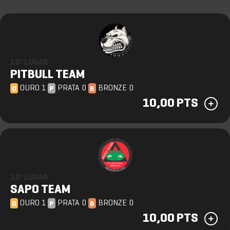
13º LUGAR
PITBULL TEAM
OURO 1
PRATA 0
BRONZE 0
O
P
B
10,00 PTS
13º LUGAR
SAPO TEAM
OURO 1
PRATA 0
BRONZE 0
O
P
B
10,00 PTS