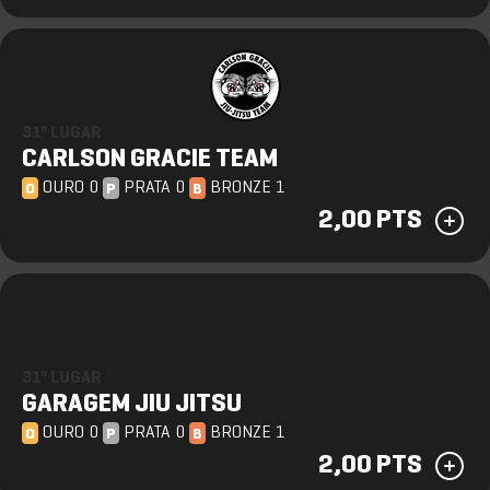
31º LUGAR
CARLSON GRACIE TEAM
OURO 0
PRATA 0
BRONZE 1
O
P
B
2,00 PTS
31º LUGAR
GARAGEM JIU JITSU
OURO 0
PRATA 0
BRONZE 1
O
P
B
2,00 PTS