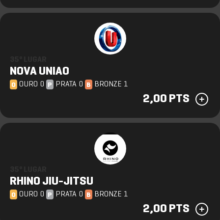
35º LUGAR
NOVA UNIAO
OURO 0
PRATA 0
BRONZE 1
O
P
B
2,00 PTS
35º LUGAR
RHINO JIU-JITSU
OURO 0
PRATA 0
BRONZE 1
O
P
B
2,00 PTS