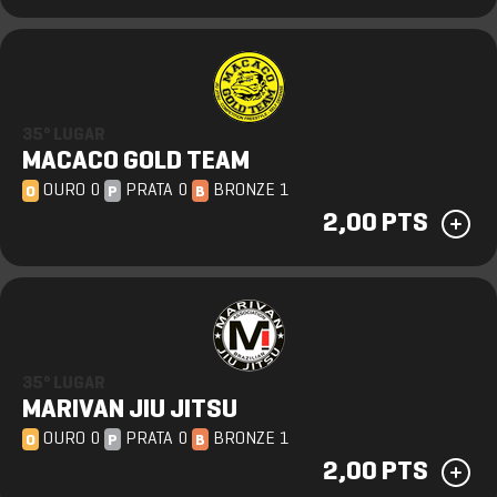
35º LUGAR
MACACO GOLD TEAM
OURO 0
PRATA 0
BRONZE 1
O
P
B
2,00 PTS
35º LUGAR
MARIVAN JIU JITSU
OURO 0
PRATA 0
BRONZE 1
O
P
B
2,00 PTS