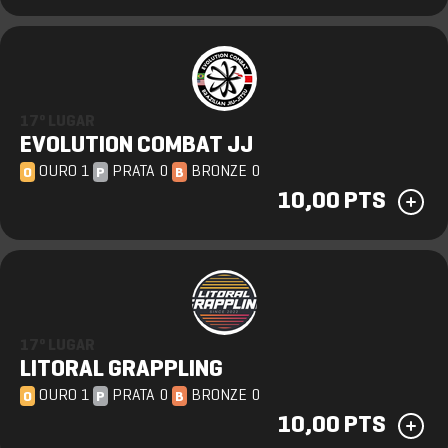
17º LUGAR
EVOLUTION COMBAT JJ
OURO 1
PRATA 0
BRONZE 0
O
P
B
10,00 PTS
17º LUGAR
LITORAL GRAPPLING
OURO 1
PRATA 0
BRONZE 0
O
P
B
10,00 PTS