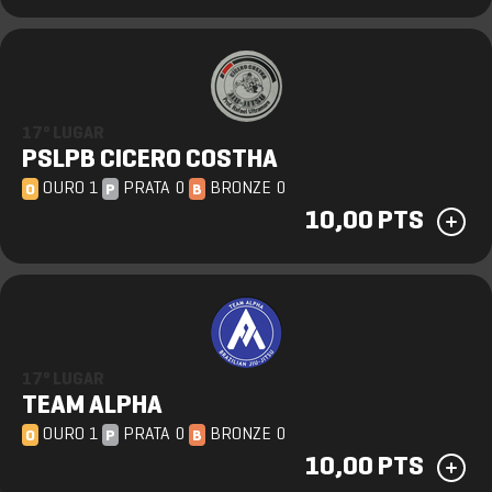
17º LUGAR
PSLPB CICERO COSTHA
OURO 1
PRATA 0
BRONZE 0
O
P
B
10,00 PTS
17º LUGAR
TEAM ALPHA
OURO 1
PRATA 0
BRONZE 0
O
P
B
10,00 PTS