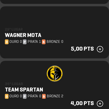
29º LUGAR
WAGNER MOTA
OURO 0
PRATA 1
BRONZE 0
O
P
B
5,00 PTS
34º LUGAR
TEAM SPARTAN
OURO 0
PRATA 0
BRONZE 2
O
P
B
4,00 PTS