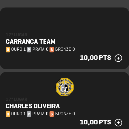
17º LUGAR
CARRANCA TEAM
OURO 1
PRATA 0
BRONZE 0
O
P
B
10,00 PTS
17º LUGAR
CHARLES OLIVEIRA
OURO 1
PRATA 0
BRONZE 0
O
P
B
10,00 PTS