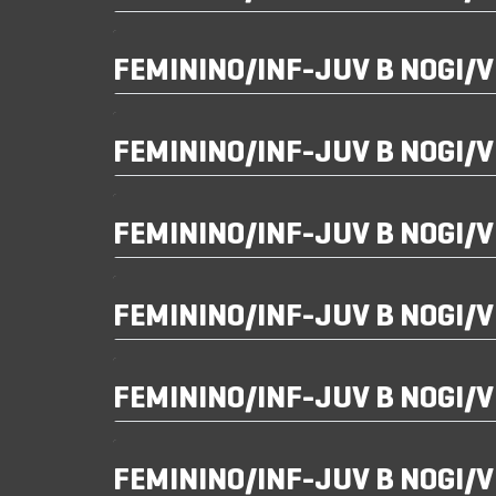
FEMININO/INF-JUV B NOGI/
FEMININO/INF-JUV B NOGI
FEMININO/INF-JUV B NOGI/
FEMININO/INF-JUV B NOGI/
FEMININO/INF-JUV B NOGI/
FEMININO/INF-JUV B NOGI/