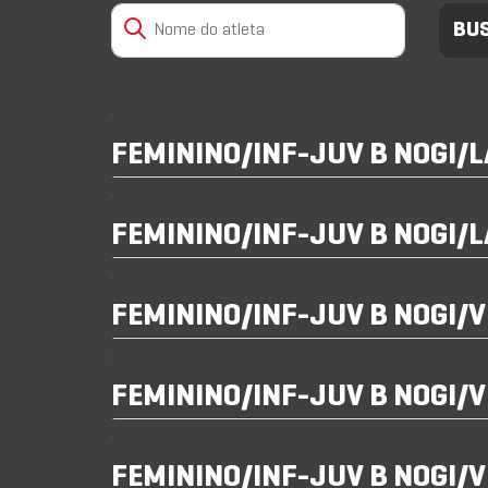
FEMININO/INF-JUV B NOGI/
FEMININO/INF-JUV B NOGI/
FEMININO/INF-JUV B NOGI/
FEMININO/INF-JUV B NOGI/
FEMININO/INF-JUV B NOGI/