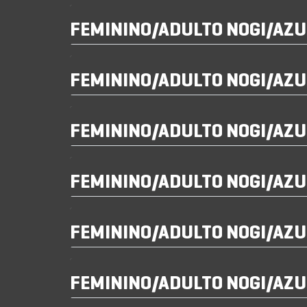
FEMININO/ADULTO NOGI/AZU
FEMININO/ADULTO NOGI/AZ
FEMININO/ADULTO NOGI/AZ
FEMININO/ADULTO NOGI/AZ
FEMININO/ADULTO NOGI/AZ
FEMININO/ADULTO NOGI/AZ