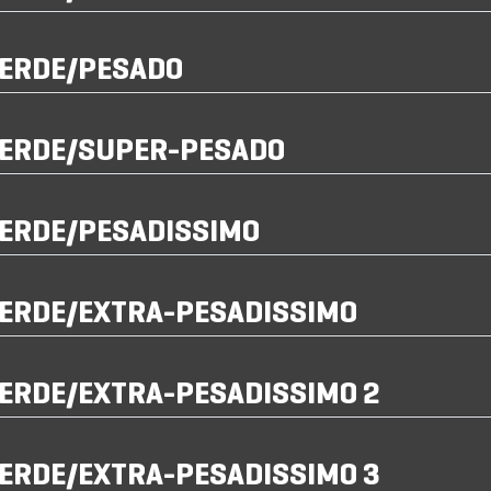
VERDE/PESADO
/VERDE/SUPER-PESADO
VERDE/PESADISSIMO
VERDE/EXTRA-PESADISSIMO
VERDE/EXTRA-PESADISSIMO 2
VERDE/EXTRA-PESADISSIMO 3