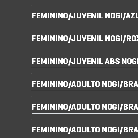
FEMININO/JUVENIL NOGI/AZ
FEMININO/JUVENIL NOGI/R
FEMININO/JUVENIL ABS NOG
FEMININO/ADULTO NOGI/BR
FEMININO/ADULTO NOGI/BR
FEMININO/ADULTO NOGI/BR