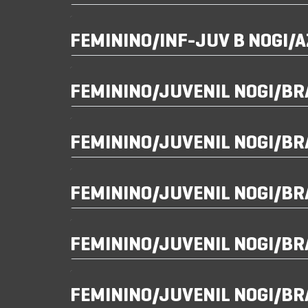
FEMININO/INF-JUV B NOGI/
FEMININO/JUVENIL NOGI/B
FEMININO/JUVENIL NOGI/B
FEMININO/JUVENIL NOGI/B
FEMININO/JUVENIL NOGI/B
FEMININO/JUVENIL NOGI/B