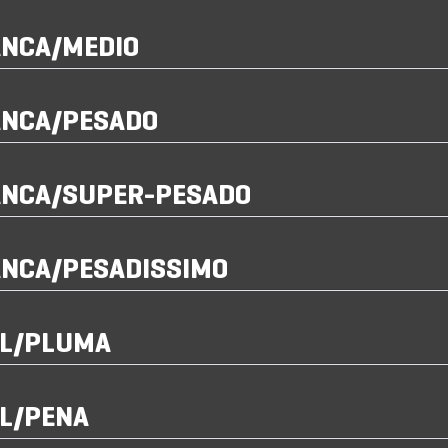
ANCA/MEDIO
ANCA/PESADO
ANCA/SUPER-PESADO
ANCA/PESADISSIMO
UL/PLUMA
UL/PENA