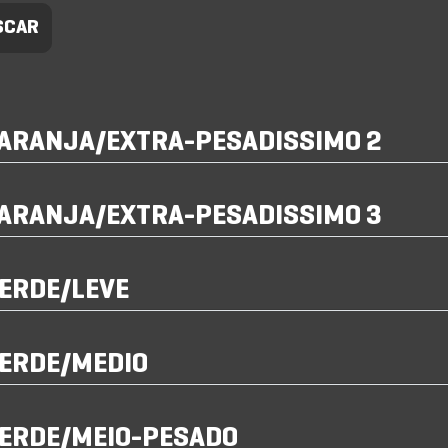
LARANJA/EXTRA-PESADISSIMO 2
LARANJA/EXTRA-PESADISSIMO 3
VERDE/LEVE
VERDE/MEDIO
VERDE/MEIO-PESADO