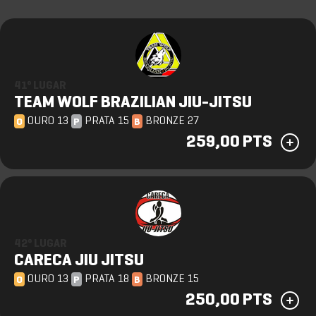
41º LUGAR
TEAM WOLF BRAZILIAN JIU-JITSU
OURO 13
PRATA 15
BRONZE 27
O
P
B
259,00 PTS
42º LUGAR
CARECA JIU JITSU
OURO 13
PRATA 18
BRONZE 15
O
P
B
250,00 PTS