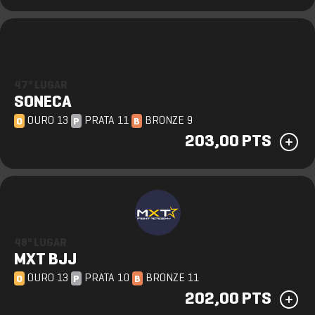
47º LUGAR
SONECA
OURO 13
PRATA 11
BRONZE 9
O
P
B
203,00 PTS
48º LUGAR
MXT BJJ
OURO 13
PRATA 10
BRONZE 11
O
P
B
202,00 PTS