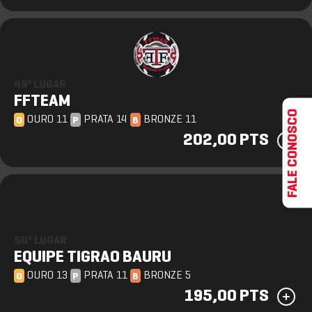
49º LUGAR
FFTEAM
FALE CONOSCO
OURO 11
PRATA 14
BRONZE 11
O
P
B
202,00 PTS
50º LUGAR
EQUIPE TIGRAO BAURU
OURO 13
PRATA 11
BRONZE 5
O
P
B
195,00 PTS