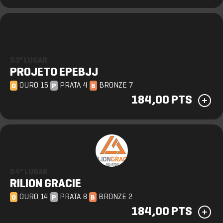
53º LUGAR
PROJETO EPEBJJ
OURO 15
PRATA 4
BRONZE 7
O
P
B
184,00 PTS
54º LUGAR
RILION GRACIE
OURO 14
PRATA 8
BRONZE 2
O
P
B
184,00 PTS