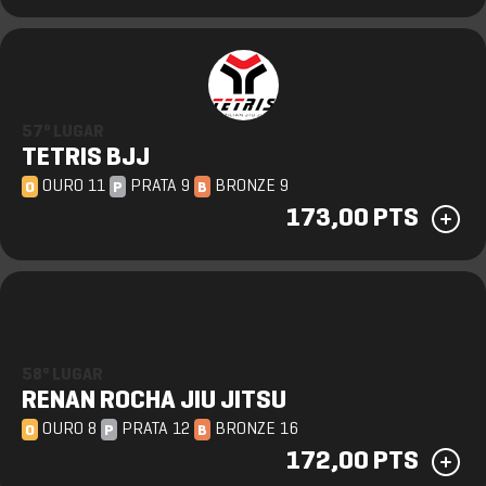
57º LUGAR
TETRIS BJJ
OURO 11
PRATA 9
BRONZE 9
O
P
B
173,00 PTS
58º LUGAR
RENAN ROCHA JIU JITSU
OURO 8
PRATA 12
BRONZE 16
O
P
B
172,00 PTS