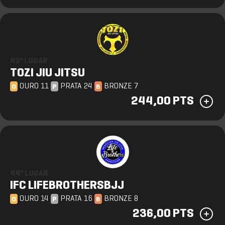
43º LUGAR
TOZI JIU JITSU
OURO 11
PRATA 24
BRONZE 7
O
P
B
244,00 PTS
44º LUGAR
IFC LIFEBROTHERSBJJ
OURO 14
PRATA 16
BRONZE 8
O
P
B
236,00 PTS