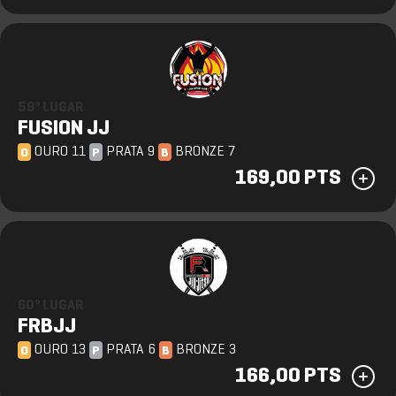
59º LUGAR
FUSION JJ
OURO 11
PRATA 9
BRONZE 7
O
P
B
169,00 PTS
60º LUGAR
FRBJJ
OURO 13
PRATA 6
BRONZE 3
O
P
B
166,00 PTS