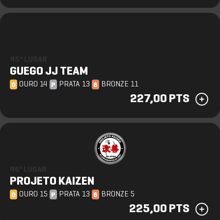
45º LUGAR
GUEGO JJ TEAM
OURO 14
PRATA 13
BRONZE 11
O
P
B
227,00 PTS
46º LUGAR
PROJETO KAIZEN
OURO 15
PRATA 13
BRONZE 5
O
P
B
225,00 PTS