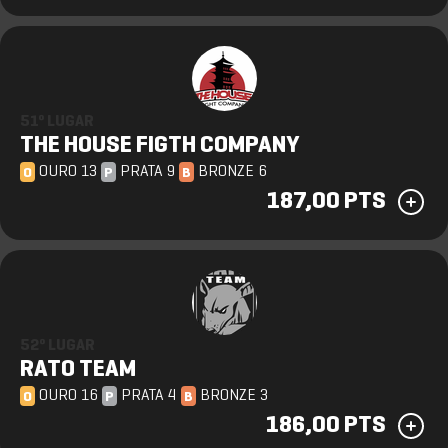
51º LUGAR
THE HOUSE FIGTH COMPANY
OURO 13
PRATA 9
BRONZE 6
O
P
B
187,00 PTS
52º LUGAR
RATO TEAM
OURO 16
PRATA 4
BRONZE 3
O
P
B
186,00 PTS