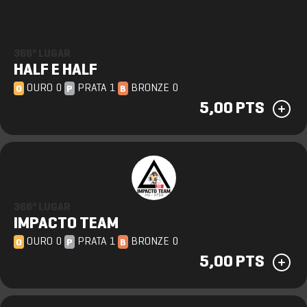
366º LUGAR
HALF E HALF
OURO 0
PRATA 1
BRONZE 0
O
P
B
5,00 PTS
366º LUGAR
IMPACTO TEAM
OURO 0
PRATA 1
BRONZE 0
O
P
B
5,00 PTS