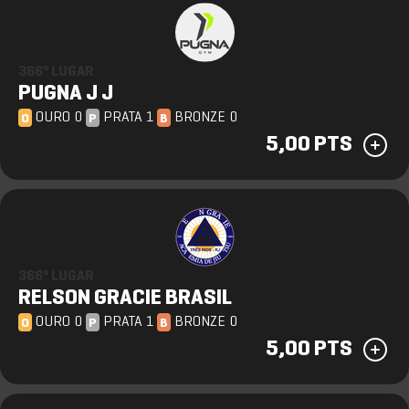
366º LUGAR
PUGNA J J
OURO 0
PRATA 1
BRONZE 0
O
P
B
5,00 PTS
366º LUGAR
RELSON GRACIE BRASIL
OURO 0
PRATA 1
BRONZE 0
O
P
B
5,00 PTS