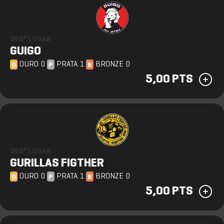
366º LUGAR
GUIGO
OURO 0
PRATA 1
BRONZE 0
O
P
B
5,00 PTS
366º LUGAR
GURILLAS FIGTHER
OURO 0
PRATA 1
BRONZE 0
O
P
B
5,00 PTS