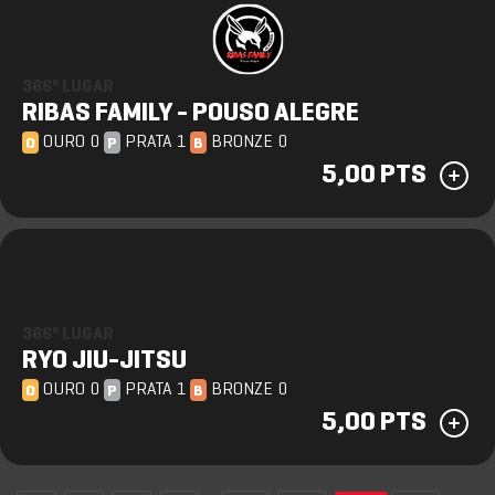
366º LUGAR
RIBAS FAMILY - POUSO ALEGRE
OURO 0
PRATA 1
BRONZE 0
O
P
B
5,00 PTS
366º LUGAR
RYO JIU-JITSU
OURO 0
PRATA 1
BRONZE 0
O
P
B
5,00 PTS