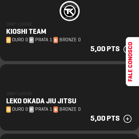
366º LUGAR
KIOSHI TEAM
OURO 0
PRATA 1
BRONZE 0
O
P
B
FALE CONOSCO
5,00 PTS
366º LUGAR
LEKO OKADA JIU JITSU
OURO 0
PRATA 1
BRONZE 0
O
P
B
5,00 PTS