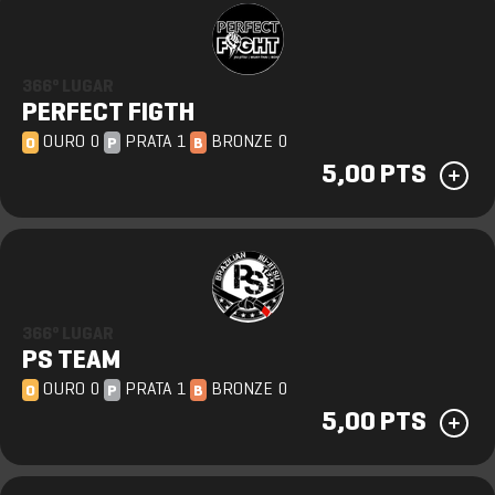
366º LUGAR
PERFECT FIGTH
OURO 0
PRATA 1
BRONZE 0
O
P
B
5,00 PTS
366º LUGAR
PS TEAM
OURO 0
PRATA 1
BRONZE 0
O
P
B
5,00 PTS