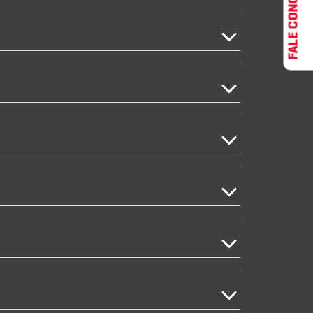
FALE CONOSCO