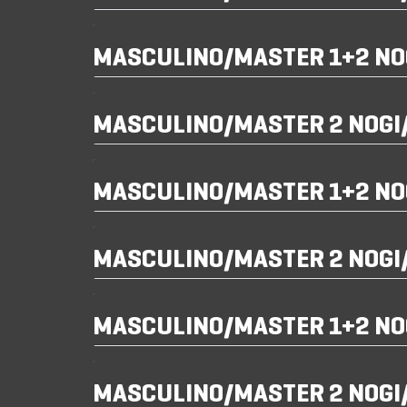
MASCULINO/MASTER 1+2 NO
MASCULINO/MASTER 2 NOGI
MASCULINO/MASTER 1+2 NO
MASCULINO/MASTER 2 NOGI
MASCULINO/MASTER 1+2 NO
MASCULINO/MASTER 2 NOGI