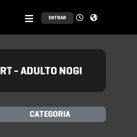
ENTRAR
RT - ADULTO NOGI
CATEGORIA