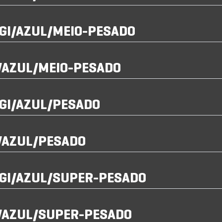
GI/AZUL/MEIO-PESADO
/AZUL/MEIO-PESADO
GI/AZUL/PESADO
/AZUL/PESADO
GI/AZUL/SUPER-PESADO
/AZUL/SUPER-PESADO