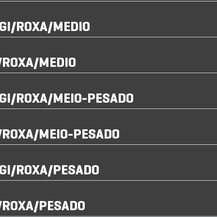
GI/ROXA/MEDIO
/ROXA/MEDIO
GI/ROXA/MEIO-PESADO
/ROXA/MEIO-PESADO
GI/ROXA/PESADO
/ROXA/PESADO