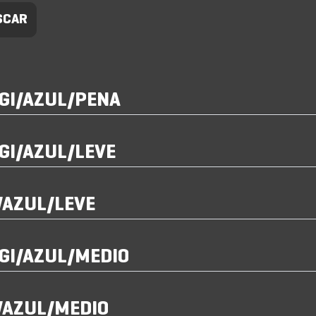
GI/AZUL/PENA
GI/AZUL/LEVE
/AZUL/LEVE
GI/AZUL/MEDIO
/AZUL/MEDIO