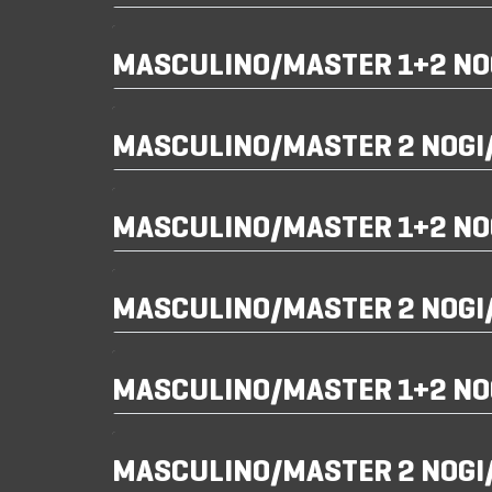
MASCULINO/MASTER 1+2 NO
MASCULINO/MASTER 2 NOGI
MASCULINO/MASTER 1+2 NO
MASCULINO/MASTER 2 NOGI
MASCULINO/MASTER 1+2 NO
MASCULINO/MASTER 2 NOGI