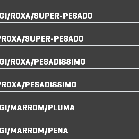
GI/ROXA/SUPER-PESADO
/ROXA/SUPER-PESADO
GI/ROXA/PESADISSIMO
/ROXA/PESADISSIMO
OGI/MARROM/PLUMA
OGI/MARROM/PENA