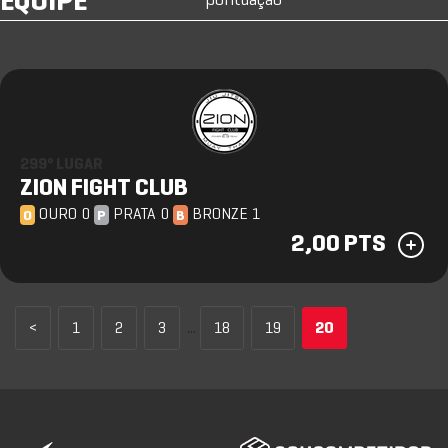
EQUIPE
pontuação
299º LUGAR
ZION FIGHT CLUB
OURO 0
PRATA 0
BRONZE 1
O
P
B
2,00 PTS
<
1
2
3
...
18
19
20