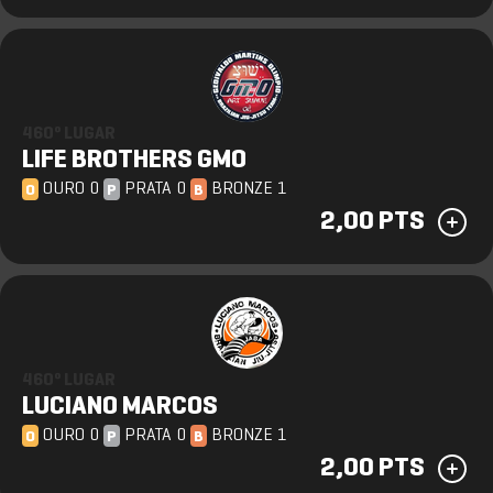
460º LUGAR
LIFE BROTHERS GMO
OURO 0
PRATA 0
BRONZE 1
O
P
B
2,00 PTS
460º LUGAR
LUCIANO MARCOS
OURO 0
PRATA 0
BRONZE 1
O
P
B
2,00 PTS