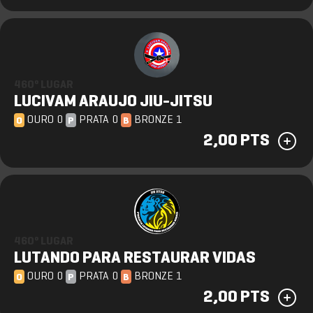
460º LUGAR
LUCIVAM ARAUJO JIU-JITSU
OURO 0
PRATA 0
BRONZE 1
O
P
B
2,00 PTS
460º LUGAR
LUTANDO PARA RESTAURAR VIDAS
OURO 0
PRATA 0
BRONZE 1
O
P
B
2,00 PTS