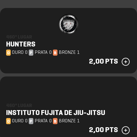
460º LUGAR
HUNTERS
OURO 0
PRATA 0
BRONZE 1
O
P
B
2,00 PTS
460º LUGAR
INSTITUTO FUJITA DE JIU-JITSU
OURO 0
PRATA 0
BRONZE 1
O
P
B
2,00 PTS