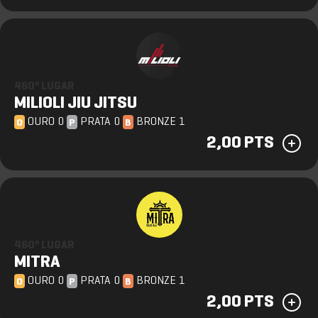
460º LUGAR
MILIOLI JIU JITSU
OURO 0
PRATA 0
BRONZE 1
O
P
B
2,00 PTS
460º LUGAR
MITRA
OURO 0
PRATA 0
BRONZE 1
O
P
B
2,00 PTS