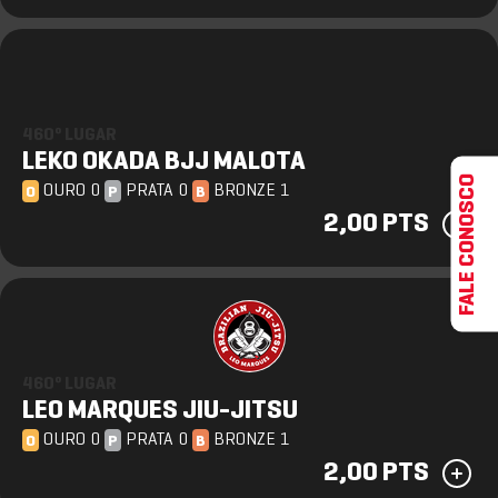
460º LUGAR
LEKO OKADA BJJ MALOTA
FALE CONOSCO
OURO 0
PRATA 0
BRONZE 1
O
P
B
2,00 PTS
460º LUGAR
LEO MARQUES JIU-JITSU
OURO 0
PRATA 0
BRONZE 1
O
P
B
2,00 PTS