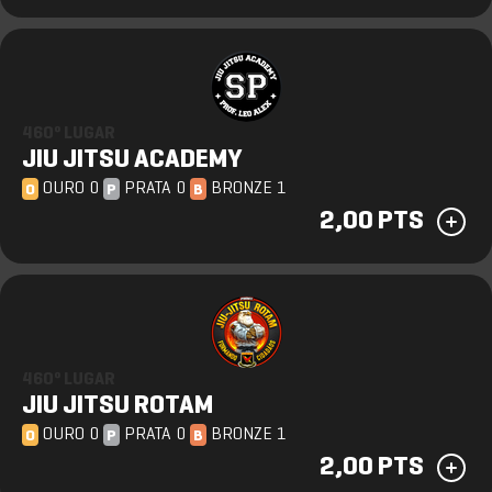
460º LUGAR
JIU JITSU ACADEMY
OURO 0
PRATA 0
BRONZE 1
O
P
B
2,00 PTS
460º LUGAR
JIU JITSU ROTAM
OURO 0
PRATA 0
BRONZE 1
O
P
B
2,00 PTS