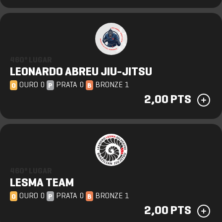
460º LUGAR
LEONARDO ABREU JIU-JITSU
OURO 0
PRATA 0
BRONZE 1
O
P
B
2,00 PTS
460º LUGAR
LESMA TEAM
OURO 0
PRATA 0
BRONZE 1
O
P
B
2,00 PTS