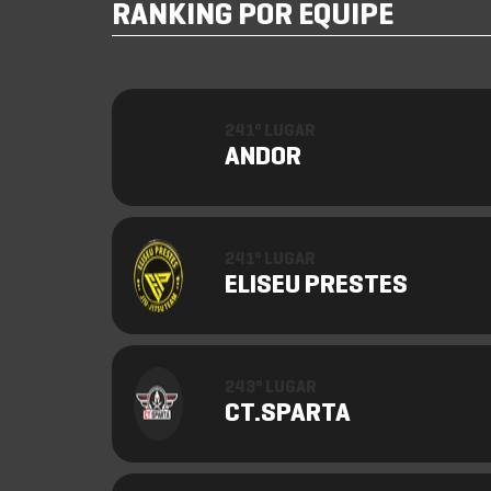
RANKING POR EQUIPE
241º LUGAR
ANDOR
241º LUGAR
ELISEU PRESTES
243º LUGAR
CT.SPARTA