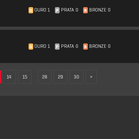
OURO 1
PRATA 0
BRONZE 0
O
P
B
OURO 1
PRATA 0
BRONZE 0
O
P
B
14
15
...
28
29
30
>