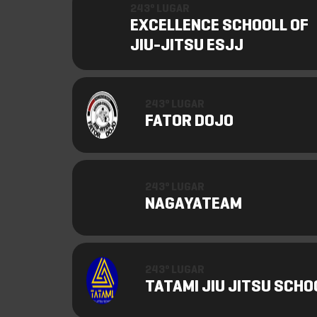
243º LUGAR
EXCELLENCE SCHOOLL OF
JIU-JITSU ESJJ
243º LUGAR
FATOR DOJO
243º LUGAR
NAGAYATEAM
243º LUGAR
TATAMI JIU JITSU SCHO