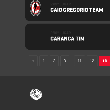
249º LUGAR
CAIO GREGORIO TEAM
249º LUGAR
CARANCA TIM
<
1
2
3
...
11
12
13