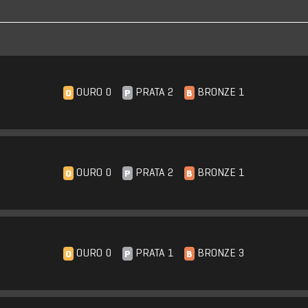
OURO 0
PRATA 2
BRONZE 1
O
P
B
OURO 0
PRATA 2
BRONZE 1
O
P
B
OURO 0
PRATA 1
BRONZE 3
O
P
B