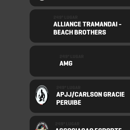
249º LUGAR
ALLIANCE TRAMANDAI -
BEACH BROTHERS
249º LUGAR
AMG
249º LUGAR
APJJ/CARLSON GRACIE
PERUIBE
249º LUGAR