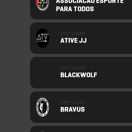
ASSOCIACAO ESPORTE
PARA TODOS
249º LUGAR
ATIVE JJ
249º LUGAR
BLACKWOLF
249º LUGAR
BRAVUS