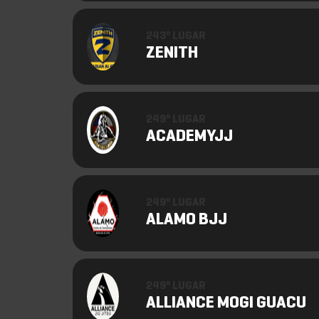
243º LUGAR
ZENITH
249º LUGAR
ACADEMYJJ
249º LUGAR
ALAMO BJJ
249º LUGAR
ALLIANCE MOGI GUACU