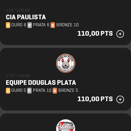
123º LUGAR
CIA PAULISTA
OURO 6
PRATA 6
BRONZE 10
O
P
B
110,00 PTS
124º LUGAR
EQUIPE DOUGLAS PLATA
OURO 5
PRATA 10
BRONZE 5
O
P
B
110,00 PTS