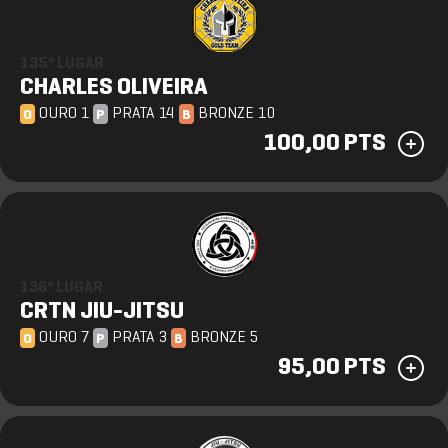
135º LUGAR
CHARLES OLIVEIRA
OURO 1
PRATA 14
BRONZE 10
O
P
B
100,00 PTS
136º LUGAR
CRTN JIU-JITSU
OURO 7
PRATA 3
BRONZE 5
O
P
B
95,00 PTS