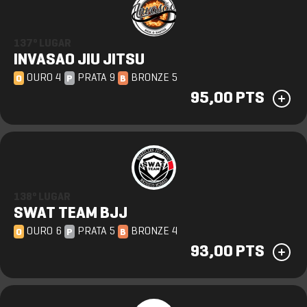
137º LUGAR
INVASAO JIU JITSU
OURO 4
PRATA 9
BRONZE 5
O
P
B
95,00 PTS
138º LUGAR
SWAT TEAM BJJ
OURO 6
PRATA 5
BRONZE 4
O
P
B
93,00 PTS