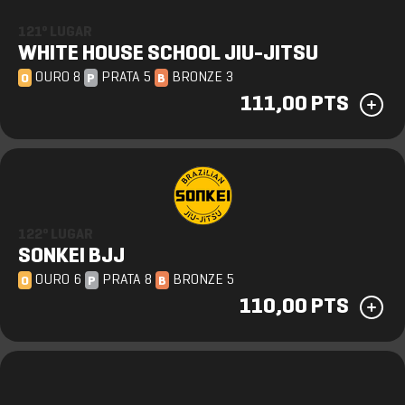
121º LUGAR
WHITE HOUSE SCHOOL JIU-JITSU
OURO 8
PRATA 5
BRONZE 3
O
P
B
111,00 PTS
122º LUGAR
SONKEI BJJ
OURO 6
PRATA 8
BRONZE 5
O
P
B
110,00 PTS