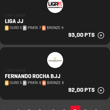
139º LUGAR
LIGA JJ
OURO 5
PRATA 7
BRONZE 4
O
P
B
93,00 PTS
140º LUGAR
FERNANDO ROCHA BJJ
OURO 5
PRATA 6
BRONZE 6
O
P
B
92,00 PTS