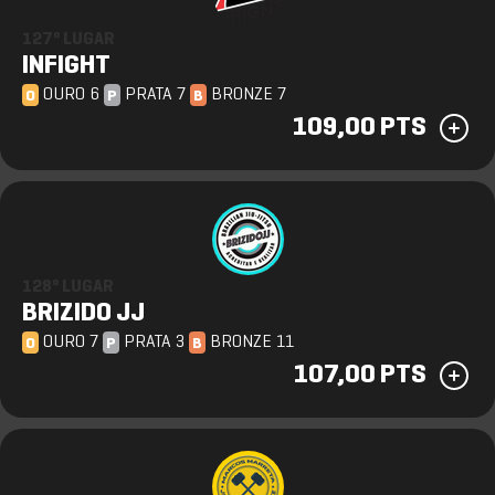
127º LUGAR
INFIGHT
OURO 6
PRATA 7
BRONZE 7
O
P
B
109,00 PTS
128º LUGAR
BRIZIDO JJ
OURO 7
PRATA 3
BRONZE 11
O
P
B
107,00 PTS