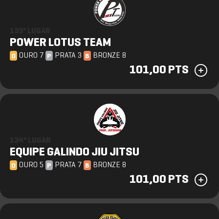
133º LUGAR
POWER LOTUS TEAM
OURO 7
PRATA 3
BRONZE 8
O
P
B
101,00 PTS
134º LUGAR
EQUIPE GALINDO JIU JITSU
OURO 5
PRATA 7
BRONZE 8
O
P
B
101,00 PTS