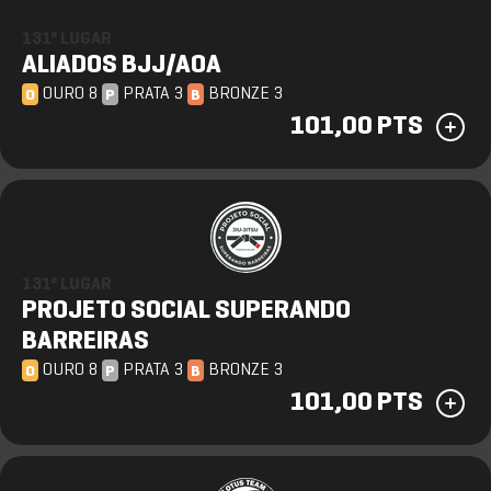
131º LUGAR
ALIADOS BJJ/AOA
OURO 8
PRATA 3
BRONZE 3
O
P
B
101,00 PTS
131º LUGAR
PROJETO SOCIAL SUPERANDO
BARREIRAS
OURO 8
PRATA 3
BRONZE 3
O
P
B
101,00 PTS