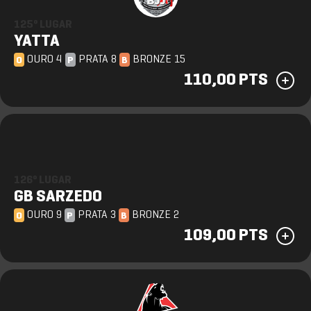
125º LUGAR
YATTA
OURO 4
PRATA 8
BRONZE 15
O
P
B
110,00 PTS
126º LUGAR
GB SARZEDO
OURO 9
PRATA 3
BRONZE 2
O
P
B
109,00 PTS