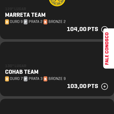
129º LUGAR
MARRETA TEAM
OURO 9
PRATA 2
BRONZE 2
O
P
B
104,00 PTS
FALE CONOSCO
130º LUGAR
COHAB TEAM
OURO 7
PRATA 3
BRONZE 9
O
P
B
103,00 PTS