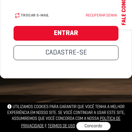
FALE CONOSCO
TROCAR E-MAIL
RECUPERAR SENHA
ENTRAR
CADASTRE-SE
UTILIZAMOS COOKIES PARA GARANTIR QUE VOCÊ TENHA A MELHOR
EXPERIÊNCIA EM NOSSO SITE. SE VOCÊ CONTINUAR A USAR ESTE SITE,
ASSUMIREMOS QUE VOCÊ CONCORDA COM A NOSSA
POLÍTICA DE
PRIVACIDADE
E
TERMOS DE USO
Concordo