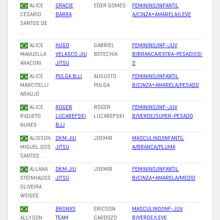
ALICE
GRACIE
EDER GOMES
FEMININO/INFANTIL
CESARIO
BARRA
A/CINZA+AMARELA/LEVE
SANTOS DE
…
ALICE
HUGO
GABRIEL
FEMININO/INF-JUV
MANUELLA
VELASCO JIU
BOTECHIA
B/BRANCA/EXTRA-PESADISSIMO
ANACONI
JITSU
2
ALICE
PULGA BJJ
AUGUSTO
FEMININO/INFANTIL
MARCITELLI
PULGA
B/CINZA+AMARELA/PESADO
ARAUJO
ALICE
ROGER
ROGER
FEMININO/INF-JUV
RIQUETO
LUCAREFSKI
LUCAREFSKI
B/VERDE/SUPER-PESADO
NUNES
BJJ
ALISSON
DKM JIU
JOEMIR
MASCULINO/INFANTIL
MIGUEL DOS
JITSU
A/BRANCA/PLUMA
SANTOS …
ALLANA
DKM JIU
JOEMIR
FEMININO/INFANTIL
STEINHAUSS
JITSU
B/CINZA+AMARELA/MEDIO
OLIVEIRA
WEIGEE
BRONXS
ERICSON
MASCULINO/INF-JUV
ALLYSON
TEAM
CARDOZO
B/VERDE/LEVE