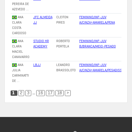
PEREIRA DE
AZEVEDO …
ANA
JFC ALMEIDA
CLEITON
FEMININO/INF-JUV
CLARA
JJ
PIRES
A/CINZA+AMARELA/PENA
COSTA
CARDOSO
ANA
STUDIO HR
ROBERTO
FEMININO/INF-JUV
CLARA
ACADEMY
PORTELA
B/BRANCA/MEIO-PESADO
MACIEL
CANAVARRO
ANA
LBJJ
LEANDRO
FEMININO/INF-JUV
JULIA
BRASSOLOTO
A/CINZA+AMARELA/PESADISSIMO
CARMINATTI
DE …
1
2
3
...
16
17
18
>