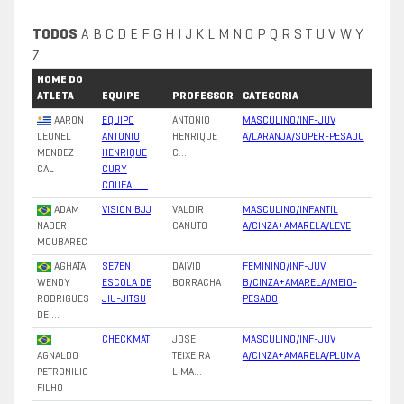
TODOS
A
B
C
D
E
F
G
H
I
J
K
L
M
N
O
P
Q
R
S
T
U
V
W
Y
Z
NOME DO
ATLETA
EQUIPE
PROFESSOR
CATEGORIA
AARON
EQUIPO
ANTONIO
MASCULINO/INF-JUV
LEONEL
ANTONIO
HENRIQUE
A/LARANJA/SUPER-PESADO
MENDEZ
HENRIQUE
C…
CAL
CURY
COUFAL …
ADAM
VISION BJJ
VALDIR
MASCULINO/INFANTIL
NADER
CANUTO
A/CINZA+AMARELA/LEVE
MOUBAREC
AGHATA
SE7EN
DAIVID
FEMININO/INF-JUV
WENDY
ESCOLA DE
BORRACHA
B/CINZA+AMARELA/MEIO-
RODRIGUES
JIU-JITSU
PESADO
DE …
CHECKMAT
JOSE
MASCULINO/INF-JUV
AGNALDO
TEIXEIRA
A/CINZA+AMARELA/PLUMA
PETRONILIO
LIMA…
FILHO