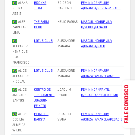
ALANA
BRONXS
ERICSON
FEMININO/INF-JUV
SOUZA
TEAM
CARDOZO
A/BRANCA/SUPER-PESADO
ASSIS
ALEF
THE FARM
HELIO FARIAS
MASCULINO/INF-JUV
ZAIIN LAGO
CLUB
B/VERDE/PESADO
LIMA
LOTUS CLUB
ALEXANDRE
MASCULINO/INF-JUV
ALEXANDRE
MANARA
A/BRANCA/GALO
HENRIQUE
DIAS
FRANCISCO
ALICE
LOTUS CLUB
ALEXANDRE
FEMININO/INF-JUV
ALEXANDRE
MANARA
A/CINZA+AMARELA/MEDIO
NICOLAU
FALE CONOSCO
ALICE
CENTRO DE
JOAQUIM
FEMININO/INFANTIL
ANDRADE
TREINAMENTO
PEIXOTO
B/BRANCA/PESADISSIMO
SANTOS
JOAQUIM
PEIXOTO
ALICE
PETRONIO
RICARDO
FEMININO/INF-JUV
CECILIA
BATISTA
VIANA
A/CINZA+AMARELA/PESADISSIMO
ALMEIDA
WILKE